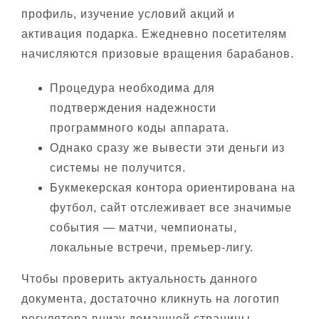
профиль, изучение условий акций и
активация подарка. Ежедневно посетителям
начисляются призовые вращения барабанов.
Процедура необходима для
подтверждения надежности
программного коды аппарата.
Однако сразу же вывести эти деньги из
системы не получится.
Букмекерская контора ориентирована на
футбол, сайт отслеживает все значимые
события — матчи, чемпионаты,
локальные встречи, премьер-лигу.
Чтобы проверить актуальность данного
документа, достаточно кликнуть на логотип
регулятора внизу домашней страницы