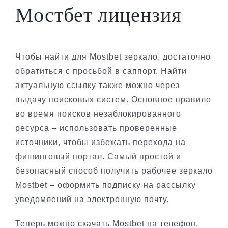
Мостбет лицензия
Чтобы найти для Mostbet зеркало, достаточно
обратиться с просьбой в саппорт. Найти
актуальную ссылку также можно через
выдачу поисковых систем. Основное правило
во время поисков незаблокированного
ресурса – использовать проверенные
источники, чтобы избежать перехода на
фишинговый портал. Самый простой и
безопасный способ получить рабочее зеркало
Mostbet – оформить подписку на рассылку
уведомлений на электронную почту.
Теперь можно скачать Mostbet на телефон,