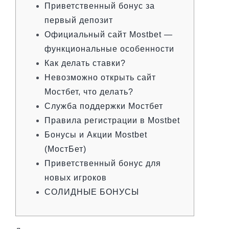
Приветственный бонус за
первый депозит
Официальный сайт Mostbet —
функциональные особенности
Как делать ставки?
Невозможно открыть сайт
Мостбет, что делать?
Служба поддержки Мостбет
Правила регистрации в Mostbet
Бонусы и Акции Mostbet
(МостБет)
Приветственный бонус для
новых игроков
СОЛИДНЫЕ БОНУСЫ