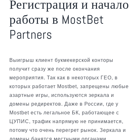
Регистрация и начало
работы в MostBet
Partners
Выигрыш клиент букмекерской конторы
получит сразу же после окончания
мероприятия. Так как в некоторых ГЕО, в
которых работает Mostbet, запрещены любые
азартные игры, используются зеркала и
домены редиректов. Даже в России, где у
Mostbet есть легальное БК, работающее с
ЦУПИС, трафик напрямую не принимается,
потому что очень перегрет рынок. Зеркала и
домены банятся местными органами