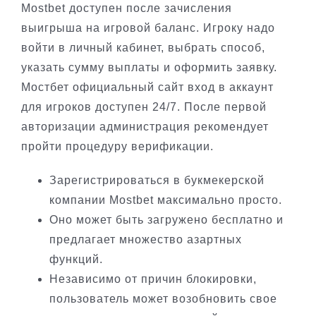
Mostbet доступен после зачисления
выигрыша на игровой баланс. Игроку надо
войти в личный кабинет, выбрать способ,
указать сумму выплаты и оформить заявку.
Мостбет официальный сайт вход в аккаунт
для игроков доступен 24/7. После первой
авторизации администрация рекомендует
пройти процедуру верификации.
Зарегистрироваться в букмекерской
компании Mostbet максимально просто.
Оно может быть загружено бесплатно и
предлагает множество азартных
функций.
Независимо от причин блокировки,
пользователь может возобновить свое