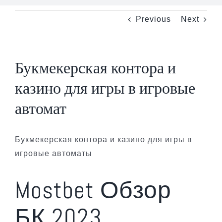
Previous
Next
Букмекерская контора и
казино для игры в игровые
автомат
Букмекерская контора и казино для игры в
игровые автоматы
Mostbet Обзор
БК 2023