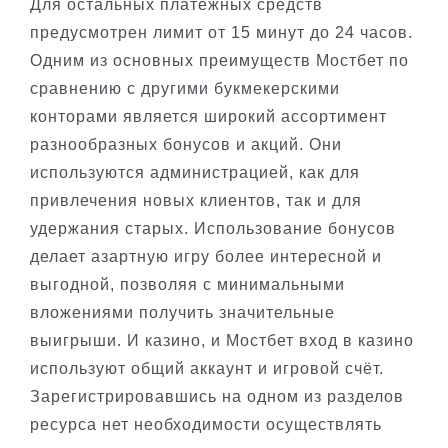
Для остальных платежных средств
предусмотрен лимит от 15 минут до 24 часов.
Одним из основных преимуществ Мостбет по
сравнению с другими букмекерскими
конторами является широкий ассортимент
разнообразных бонусов и акций. Они
используются администрацией, как для
привлечения новых клиентов, так и для
удержания старых. Использование бонусов
делает азартную игру более интересной и
выгодной, позволяя с минимальными
вложениями получить значительные
выигрыши. И казино, и Мостбет вход в казино
используют общий аккаунт и игровой счёт.
Зарегистрировавшись на одном из разделов
ресурса нет необходимости осуществлять