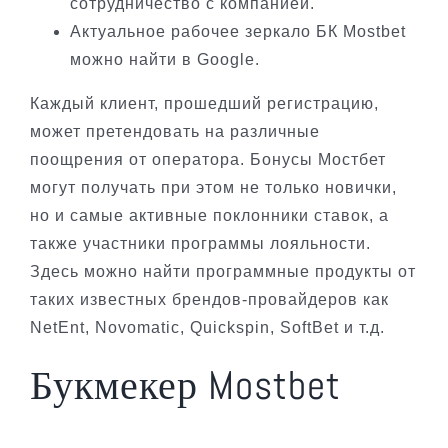
сотрудничество с компанией.
Актуальное рабочее зеркало БК Mostbet
можно найти в Google.
Каждый клиент, прошедший регистрацию,
может претендовать на различные
поощрения от оператора. Бонусы Мостбет
могут получать при этом не только новички,
но и самые активные поклонники ставок, а
также участники программы лояльности.
Здесь можно найти программные продукты от
таких известных брендов-провайдеров как
NetEnt, Novomatic, Quickspin, SoftBet и т.д.
Букмекер Mostbet