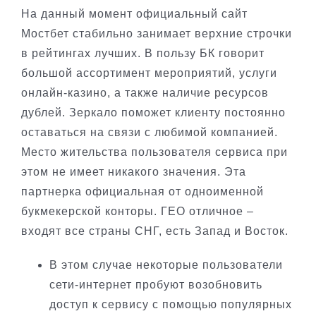
На данный момент официальный сайт
Мостбет стабильно занимает верхние строчки
в рейтингах лучших. В пользу БК говорит
большой ассортимент мероприятий, услуги
онлайн-казино, а также наличие ресурсов
дублей. Зеркало поможет клиенту постоянно
оставаться на связи с любимой компанией.
Место жительства пользователя сервиса при
этом не имеет никакого значения. Эта
партнерка официальная от одноименной
букмекерской конторы. ГЕО отличное –
входят все страны СНГ, есть Запад и Восток.
В этом случае некоторые пользователи
сети-интернет пробуют возобновить
доступ к сервису с помощью популярных