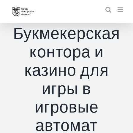
Skip
to
content
Букмекерская
контора и
казино для
игры в
игровые
автомат