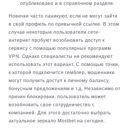
опубликовано и в справочном разделе.
Новички часто паникуют, если не могут зайти
в свой профиль по привычной ссылке. В этом
случае некоторые пользователи сети-
интернет пробуют возобновить доступ к
сервису с помощью популярных программ
VPN. Однако специалисты не рекомендуют
использовать этот вариант. С помощью точки,
к которой подключится гемблер, мошенники
могут получить доступ к личному балансу,
бонусным предложениям и т.д. Независимо от
причин блокировки, пользователь может
возобновить свое сотрудничество с
компанией. Для этого достаточно выбрать
актуальное зеркало Mostbet на сегодня.