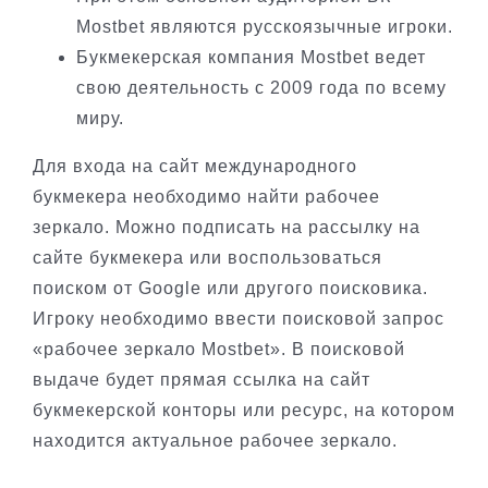
Mostbet являются русскоязычные игроки.
Букмекерская компания Mostbet ведет
свою деятельность с 2009 года по всему
миру.
Для входа на сайт международного
букмекера необходимо найти рабочее
зеркало. Можно подписать на рассылку на
сайте букмекера или воспользоваться
поиском от Google или другого поисковика.
Игроку необходимо ввести поисковой запрос
«рабочее зеркало Mostbet». В поисковой
выдаче будет прямая ссылка на сайт
букмекерской конторы или ресурс, на котором
находится актуальное рабочее зеркало.