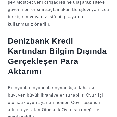
şey Mostbet yeni girişadresine ulaşarak siteye
güvenli bir erişim sağlamaktır. Bu işlevi yalnızca
bir kişinin veya dizüstü bilgisayarda
kullanmanız önerilir.
Denizbank Kredi
Kartından Bilgim Dışında
Gerçekleşen Para
Aktarımı
Bu oyunlar, oyuncular oynadıkça daha da
büyüyen büyük ikramiyeler sunabilir. Oyun içi
otomatik oyun ayarları hemen Çevir tuşunun
altında yer alan Otomatik Oyun seçeneği ile