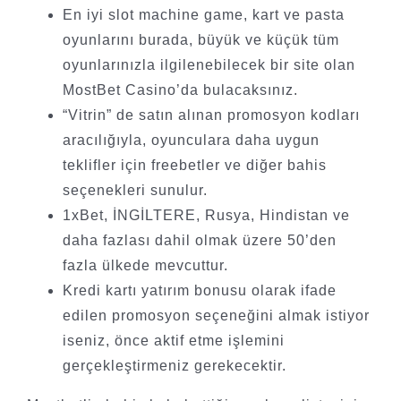
En iyi slot machine game, kart ve pasta
oyunlarını burada, büyük ve küçük tüm
oyunlarınızla ilgilenebilecek bir site olan
MostBet Casino’da bulacaksınız.
“Vitrin” de satın alınan promosyon kodları
aracılığıyla, oyunculara daha uygun
teklifler için freebetler ve diğer bahis
seçenekleri sunulur.
1xBet, İNGİLTERE, Rusya, Hindistan ve
daha fazlası dahil olmak üzere 50’den
fazla ülkede mevcuttur.
Kredi kartı yatırım bonusu olarak ifade
edilen promosyon seçeneğini almak istiyor
iseniz, önce aktif etme işlemini
gerçekleştirmeniz gerekecektir.