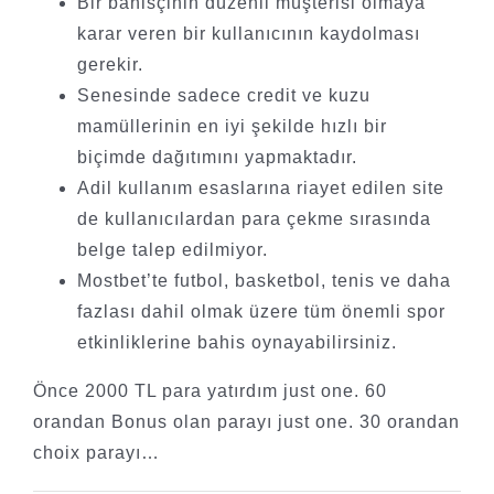
Bir bahisçinin düzenli müşterisi olmaya
karar veren bir kullanıcının kaydolması
gerekir.
Senesinde sadece credit ve kuzu
mamüllerinin en iyi şekilde hızlı bir
biçimde dağıtımını yapmaktadır.
Adil kullanım esaslarına riayet edilen site
de kullanıcılardan para çekme sırasında
belge talep edilmiyor.
Mostbet’te futbol, basketbol, tenis ve daha
fazlası dahil olmak üzere tüm önemli spor
etkinliklerine bahis oynayabilirsiniz.
Önce 2000 TL para yatırdım just one. 60
orandan Bonus olan parayı just one. 30 orandan
choix parayı…