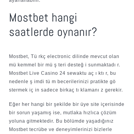
ayarlanabilir.
Mostbet hangi
saatlerde oynanır?
Mostbet, Tü rkç electronic dilinde mevcut olan
mü kemmel bir mü ş teri desteğ i sunmaktadı r.
Mostbet Live Casino 24 sewaktu aç ı ktı r, bu
nedenle ş imdi tü m becerilerinizi pratikte gö
stermek iç in sadece birkaç tı klamanı z gerekir.
Eğer her hangi bir şekilde bir üye site içerisinde
bir sorun yaşamış ise, mutlaka hızlıca çözüm
yoluna gitmektedir. Bu bölümde yaşadığınız
Mostbet tecrübe ve deneyimlerinizi bizlerle