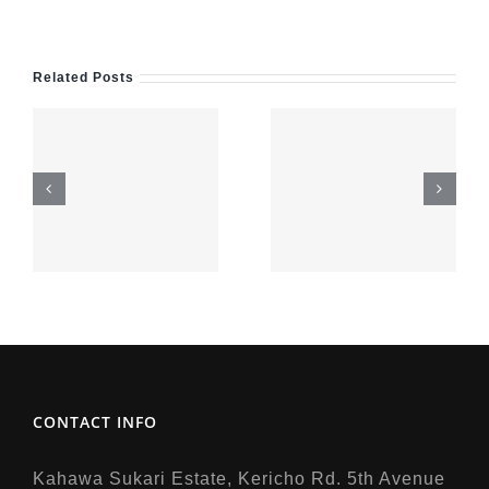
Related Posts
Bahis Para
u
Promosyon
Kayıpların
Kodlarına
Hukuken
Sahip En
Geri
e
Iyi
Animo
Mostbet
2023 Mıhcı
a
Bahi
Hukuk
Büros
CONTACT INFO
Kahawa Sukari Estate, Kericho Rd. 5th Avenue