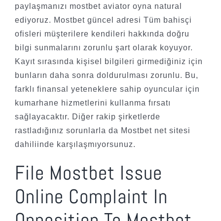
paylaşmanızı mostbet aviator oyna natural
ediyoruz. Mostbet güncel adresi Tüm bahisçi
ofisleri müşterilere kendileri hakkında doğru
bilgi sunmalarını zorunlu şart olarak koyuyor.
Kayıt sırasında kişisel bilgileri girmediğiniz için
bunların daha sonra doldurulması zorunlu. Bu,
farklı finansal yeteneklere sahip oyuncular için
kumarhane hizmetlerini kullanma fırsatı
sağlayacaktır. Diğer rakip şirketlerde
rastladığınız sorunlarla da Mostbet net sitesi
dahiliinde karşılaşmıyorsunuz.
File Mostbet Issue
Online Complaint In
Opposition To Mostbet