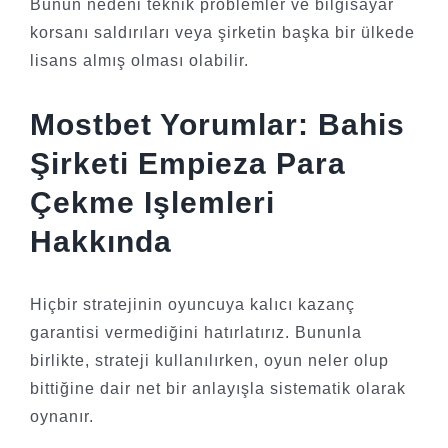
Bunun nedeni teknik problemler ve bilgisayar
korsanı saldırıları veya şirketin başka bir ülkede
lisans almış olması olabilir.
Mostbet Yorumlar: Bahis
Şirketi Empieza Para
Çekme Işlemleri
Hakkında
Hiçbir stratejinin oyuncuya kalıcı kazanç
garantisi vermediğini hatırlatırız. Bununla
birlikte, strateji kullanılırken, oyun neler olup
bittiğine dair net bir anlayışla sistematik olarak
oynanır.