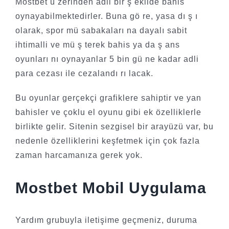
Mostbet ü zerinden adil bir ş ekilde bahis
oynayabilmektedirler. Buna gö re, yasa dı ş ı
olarak, spor mü sabakaları na dayalı sabit
ihtimalli ve mü ş terek bahis ya da ş ans
oyunları nı oynayanlar 5 bin gü ne kadar adli
para cezası ile cezalandı rı lacak.
Bu oyunlar gerçekçi grafiklere sahiptir ve yan
bahisler ve çoklu el oyunu gibi ek özelliklerle
birlikte gelir. Sitenin sezgisel bir arayüzü var, bu
nedenle özelliklerini keşfetmek için çok fazla
zaman harcamanıza gerek yok.
Mostbet Mobil Uygulama
Yardım grubuyla iletişime geçmeniz, duruma