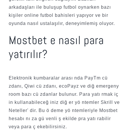
arkadaşları ile buluşup futbol oynarken bazı
kişiler online futbol bahisleri yapıyor ve bir
oyunda nasıl ustalaşılır, deneyimlemiş oluyor.
Mostbet e nasıl para
yatırılır?
Elektronik kumbaralar arası nda PayTm cü
zdanı, Qiwi cü zdanı, ecoPayz ve diğ emergeny
room bazı cü zdanlar bulunur. Para yatı rmak iç
in kullanabileceğ iniz diğ er yö ntemler Skrill ve
Neteller' dir. Bu ö deme yö ntemleriyle Mostbet
hesabı nı za gü venli ş ekilde pra yatı rabilir
veya para ç ekebilirsiniz.