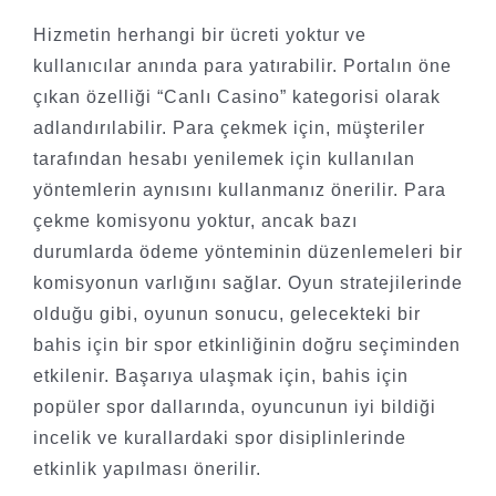
Hizmetin herhangi bir ücreti yoktur ve
kullanıcılar anında para yatırabilir. Portalın öne
çıkan özelliği “Canlı Casino” kategorisi olarak
adlandırılabilir. Para çekmek için, müşteriler
tarafından hesabı yenilemek için kullanılan
yöntemlerin aynısını kullanmanız önerilir. Para
çekme komisyonu yoktur, ancak bazı
durumlarda ödeme yönteminin düzenlemeleri bir
komisyonun varlığını sağlar. Oyun stratejilerinde
olduğu gibi, oyunun sonucu, gelecekteki bir
bahis için bir spor etkinliğinin doğru seçiminden
etkilenir. Başarıya ulaşmak için, bahis için
popüler spor dallarında, oyuncunun iyi bildiği
incelik ve kurallardaki spor disiplinlerinde
etkinlik yapılması önerilir.