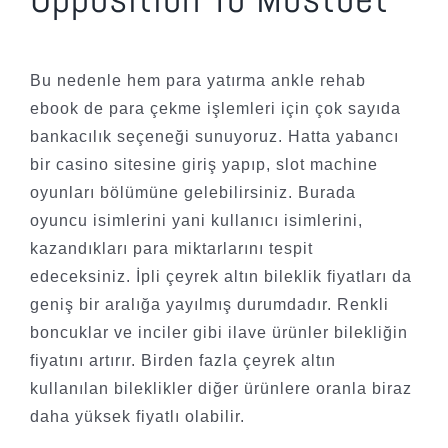
Bu nedenle hem para yatırma ankle rehab
ebook de para çekme işlemleri için çok sayıda
bankacılık seçeneği sunuyoruz. Hatta yabancı
bir casino sitesine giriş yapıp, slot machine
oyunları bölümüne gelebilirsiniz. Burada
oyuncu isimlerini yani kullanıcı isimlerini,
kazandıkları para miktarlarını tespit
edeceksiniz. İpli çeyrek altın bileklik fiyatları da
geniş bir aralığa yayılmış durumdadır. Renkli
boncuklar ve inciler gibi ilave ürünler bilekliğin
fiyatını artırır. Birden fazla çeyrek altın
kullanılan bileklikler diğer ürünlere oranla biraz
daha yüksek fiyatlı olabilir.