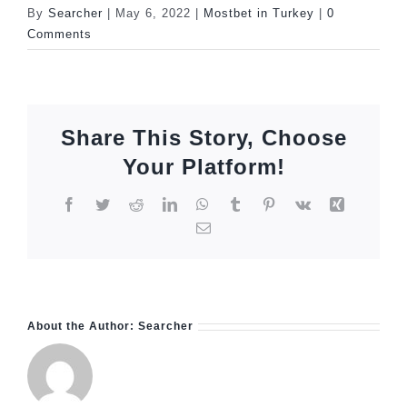
By
Searcher
|
May 6, 2022
|
Mostbet in Turkey
|
0
Comments
Share This Story, Choose
Your Platform!
Facebook
Twitter
Reddit
LinkedIn
WhatsApp
Tumblr
Pinterest
Vk
Xing
Email
About the Author:
Searcher