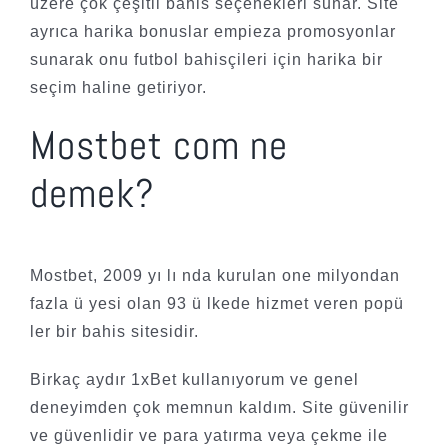
üzere çok çeşitli bahis seçenekleri sunar. Site
ayrıca harika bonuslar empieza promosyonlar
sunarak onu futbol bahisçileri için harika bir
seçim haline getiriyor.
Mostbet com ne
demek?
Mostbet, 2009 yı lı nda kurulan one milyondan
fazla ü yesi olan 93 ü lkede hizmet veren popü
ler bir bahis sitesidir.
Birkaç aydır 1xBet kullanıyorum ve genel
deneyimden çok memnun kaldım. Site güvenilir
ve güvenlidir ve para yatırma veya çekme ile