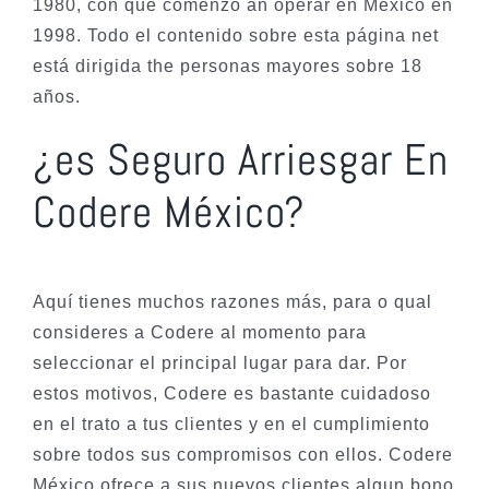
1980, con que comenzó an operar en México en
1998. Todo el contenido sobre esta página net
está dirigida the personas mayores sobre 18
años.
¿es Seguro Arriesgar En
Codere México?
Aquí tienes muchos razones más, para o qual
consideres a Codere al momento para
seleccionar el principal lugar para dar. Por
estos motivos, Codere es bastante cuidadoso
en el trato a tus clientes y en el cumplimiento
sobre todos sus compromisos con ellos. Codere
México ofrece a sus nuevos clientes algun bono