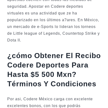
seguridad. Apostar en Codere deportes
virtuales es una actividad que ze ha
popularizado en los últimos a?ares. En México,
un mercado de e-Sports lo lideran los torneos
de Little league of Legends, Countertop Strike y
Dota II.
¿cómo Obtener El Recibo
Codere Deportes Para
Hasta $5 500 Mxn?
Términos Y Condiciones
Por asi, Codere México carga con excelente
excelentes bonos, con los que podrás