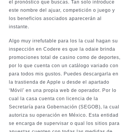
el pronóstico que buscas. Tan solo introduce
este nombre del ajuar, competición o juego y
los beneficios asociados aparecerán al
instante.
Algo muy irrefutable para los la cual hagan su
inspección en Codere es que la odaie brinda
promociones total de casino como de deportes,
por lo que cuenta con un catálogo variado con
para todos mis gustos. Puedes descargarla en
la trastienda de Apple u desde el apartado
‘Móvil’ en una propia web de operador. Por lo
cual la casa cuenta con licencia de la
Secretaría para Gobernación (SEGOB), la cual
autoriza su operación en México. Esta entidad
se encarga de supervisar o qual los sitios para
apuestas cuenten con todas las medidas de