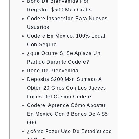
Bono De Bienvenida Por
Registro: $500 Mxn Gratis
Codere Inspección Para Nuevos
Usuarios
Codere En México: 100% Legal
Con Seguro
¿qué Ocurre Si Se Aplaza Un
Partido Durante Codere?
Bono De Bienvenida
Deposita $200 Mxn Sumado A
Obtén 20 Giros Con Los Jueves
Locos Del Casino Codere
Codere: Aprende Cómo Apostar
En México Con 3 Bonos De A $5
000
¿cómo Fazer Uso De Estadísticas