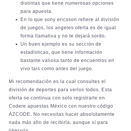
distintas que tiene numerosas opciones
para apuesta.
En lo que sony ericsson refiere al división
de juegos, los angeles oferta es de igual
forma llamativa y no te dejará sordo.
Un buen ejemplo es su sección de
estadísticas, que tiene información
bastante valiosa tanto de encuentros en
vivo tais como antes del juego.
Mi recomendación es la cual consultes el
división de deportes para verlos todos. Esta
oferta se continua con solo registrarte en
Codere apuestas México con nuestro código
AZCODE. No necesitas hacer absolutamente
nada más afin de recibirla, aunque sí para
liberarla.