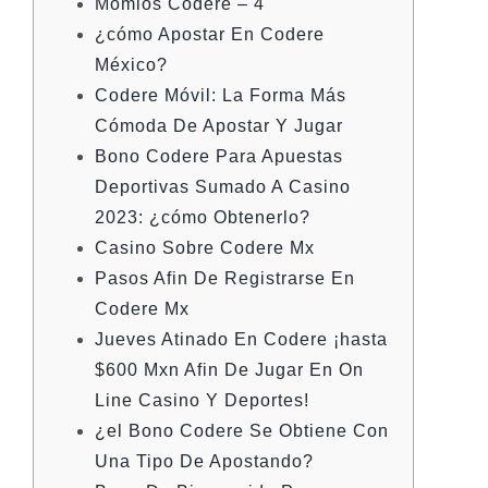
Momios Codere – 4
¿cómo Apostar En Codere
México?
Codere Móvil: La Forma Más
Cómoda De Apostar Y Jugar
Bono Codere Para Apuestas
Deportivas Sumado A Casino
2023: ¿cómo Obtenerlo?
Casino Sobre Codere Mx
Pasos Afin De Registrarse En
Codere Mx
Jueves Atinado En Codere ¡hasta
$600 Mxn Afin De Jugar En On
Line Casino Y Deportes!
¿el Bono Codere Se Obtiene Con
Una Tipo De Apostando?