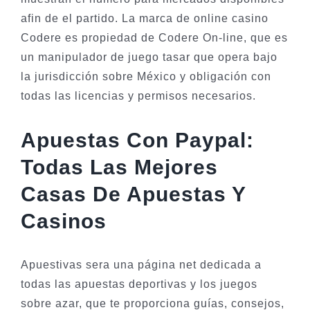
afin de el partido. La marca de online casino
Codere es propiedad de Codere On-line, que es
un manipulador de juego tasar que opera bajo
la jurisdicción sobre México y obligación con
todas las licencias y permisos necesarios.
Apuestas Con Paypal:
Todas Las Mejores
Casas De Apuestas Y
Casinos
Apuestivas sera una página net dedicada a
todas las apuestas deportivas y los juegos
sobre azar, que te proporciona guías, consejos,