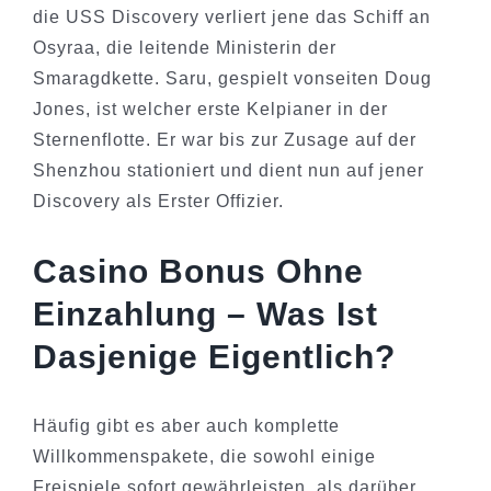
die USS Discovery verliert jene das Schiff an
Osyraa, die leitende Ministerin der
Smaragdkette. Saru, gespielt vonseiten Doug
Jones, ist welcher erste Kelpianer in der
Sternenflotte. Er war bis zur Zusage auf der
Shenzhou stationiert und dient nun auf jener
Discovery als Erster Offizier.
Casino Bonus Ohne
Einzahlung – Was Ist
Dasjenige Eigentlich?
Häufig gibt es aber auch komplette
Willkommenspakete, die sowohl einige
Freispiele sofort gewährleisten, als darüber