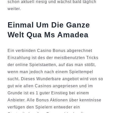
schon aktuell riesig und wächst bald täglich
weiter.
Einmal Um Die Ganze
Welt Qua Ms Amadea
Ein verbinden Casino Bonus abgerechnet
Einzahlung ist des der meistbenutzten Tricks
der online Spielstaetten, auf das man stößt,
wenn man jedoch nach einem Spieltempel
sucht. Dieses Wunderbare angebot wird von so
gut wie allen Casinos angepriesen und im
Grunde ist es 1 guter Einstieg bei einem
Anbieter. Alle Bonus Aktionen über kenntnisse
verfügen den Spielern entweder ein