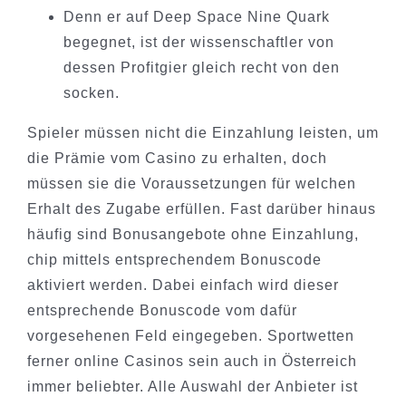
Denn er auf Deep Space Nine Quark
begegnet, ist der wissenschaftler von
dessen Profitgier gleich recht von den
socken.
Spieler müssen nicht die Einzahlung leisten, um
die Prämie vom Casino zu erhalten, doch
müssen sie die Voraussetzungen für welchen
Erhalt des Zugabe erfüllen. Fast darüber hinaus
häufig sind Bonusangebote ohne Einzahlung,
chip mittels entsprechendem Bonuscode
aktiviert werden. Dabei einfach wird dieser
entsprechende Bonuscode vom dafür
vorgesehenen Feld eingegeben. Sportwetten
ferner online Casinos sein auch in Österreich
immer beliebter. Alle Auswahl der Anbieter ist