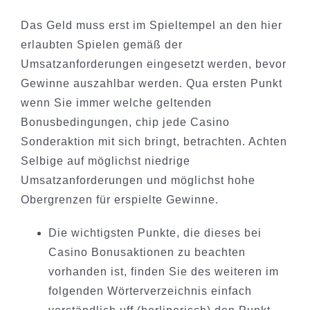
Das Geld muss erst im Spieltempel an den hier
erlaubten Spielen gemäß der
Umsatzanforderungen eingesetzt werden, bevor
Gewinne auszahlbar werden. Qua ersten Punkt
wenn Sie immer welche geltenden
Bonusbedingungen, chip jede Casino
Sonderaktion mit sich bringt, betrachten. Achten
Selbige auf möglichst niedrige
Umsatzanforderungen und möglichst hohe
Obergrenzen für erspielte Gewinne.
Die wichtigsten Punkte, die dieses bei
Casino Bonusaktionen zu beachten
vorhanden ist, finden Sie des weiteren im
folgenden Wörterverzeichnis einfach