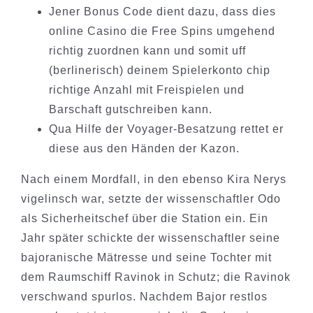
Jener Bonus Code dient dazu, dass dies
online Casino die Free Spins umgehend
richtig zuordnen kann und somit uff
(berlinerisch) deinem Spielerkonto chip
richtige Anzahl mit Freispielen und
Barschaft gutschreiben kann.
Qua Hilfe der Voyager-Besatzung rettet er
diese aus den Händen der Kazon.
Nach einem Mordfall, in den ebenso Kira Nerys
vigelinsch war, setzte der wissenschaftler Odo
als Sicherheitschef über die Station ein. Ein
Jahr später schickte der wissenschaftler seine
bajoranische Mätresse und seine Tochter mit
dem Raumschiff Ravinok in Schutz; die Ravinok
verschwand spurlos. Nachdem Bajor restlos