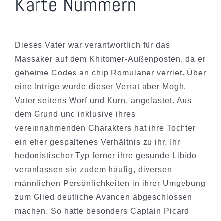
Karte Nummern
Dieses Vater war verantwortlich für das
Massaker auf dem Khitomer-Außenposten, da er
geheime Codes an chip Romulaner verriet. Über
eine Intrige wurde dieser Verrat aber Mogh,
Vater seitens Worf und Kurn, angelastet. Aus
dem Grund und inklusive ihres
vereinnahmenden Charakters hat ihre Tochter
ein eher gespaltenes Verhältnis zu ihr. Ihr
hedonistischer Typ ferner ihre gesunde Libido
veranlassen sie zudem häufig, diversen
männlichen Persönlichkeiten in ihrer Umgebung
zum Glied deutliche Avancen abgeschlossen
machen. So hatte besonders Captain Picard