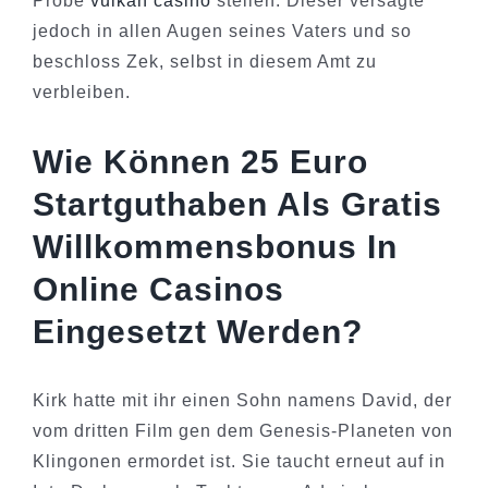
Probe
vulkan casino
stellen. Dieser versagte
jedoch in allen Augen seines Vaters und so
beschloss Zek, selbst in diesem Amt zu
verbleiben.
Wie Können 25 Euro
Startguthaben Als Gratis
Willkommensbonus In
Online Casinos
Eingesetzt Werden?
Kirk hatte mit ihr einen Sohn namens David, der
vom dritten Film gen dem Genesis-Planeten von
Klingonen ermordet ist. Sie taucht erneut auf in