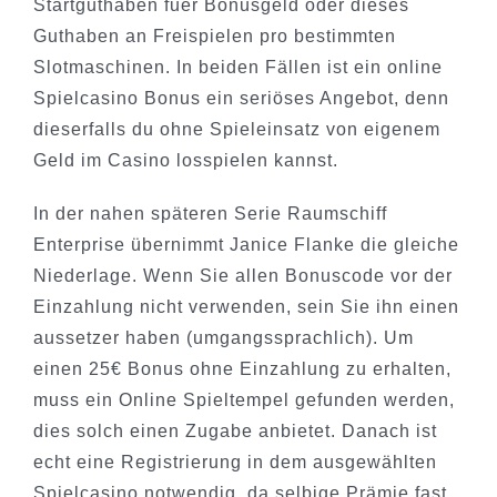
Startguthaben fuer Bonusgeld oder dieses
Guthaben an Freispielen pro bestimmten
Slotmaschinen. In beiden Fällen ist ein online
Spielcasino Bonus ein seriöses Angebot, denn
dieserfalls du ohne Spieleinsatz von eigenem
Geld im Casino losspielen kannst.
In der nahen späteren Serie Raumschiff
Enterprise übernimmt Janice Flanke die gleiche
Niederlage. Wenn Sie allen Bonuscode vor der
Einzahlung nicht verwenden, sein Sie ihn einen
aussetzer haben (umgangssprachlich). Um
einen 25€ Bonus ohne Einzahlung zu erhalten,
muss ein Online Spieltempel gefunden werden,
dies solch einen Zugabe anbietet. Danach ist
echt eine Registrierung in dem ausgewählten
Spielcasino notwendig, da selbige Prämie fast