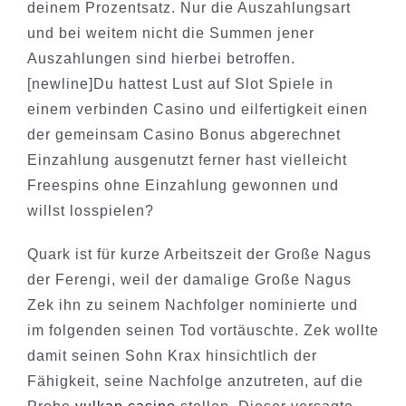
deinem Prozentsatz. Nur die Auszahlungsart
und bei weitem nicht die Summen jener
Auszahlungen sind hierbei betroffen.
[newline]Du hattest Lust auf Slot Spiele in
einem verbinden Casino und eilfertigkeit einen
der gemeinsam Casino Bonus abgerechnet
Einzahlung ausgenutzt ferner hast vielleicht
Freespins ohne Einzahlung gewonnen und
willst losspielen?
Quark ist für kurze Arbeitszeit der Große Nagus
der Ferengi, weil der damalige Große Nagus
Zek ihn zu seinem Nachfolger nominierte und
im folgenden seinen Tod vortäuschte. Zek wollte
damit seinen Sohn Krax hinsichtlich der
Fähigkeit, seine Nachfolge anzutreten, auf die