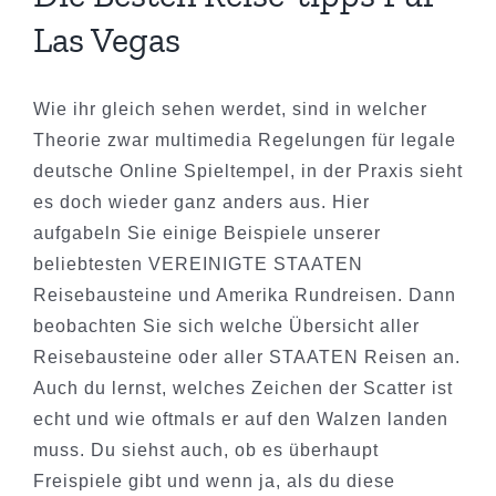
Las Vegas
Wie ihr gleich sehen werdet, sind in welcher
Theorie zwar multimedia Regelungen für legale
deutsche Online Spieltempel, in der Praxis sieht
es doch wieder ganz anders aus. Hier
aufgabeln Sie einige Beispiele unserer
beliebtesten VEREINIGTE STAATEN
Reisebausteine und Amerika Rundreisen. Dann
beobachten Sie sich welche Übersicht aller
Reisebausteine oder aller STAATEN Reisen an.
Auch du lernst, welches Zeichen der Scatter ist
echt und wie oftmals er auf den Walzen landen
muss. Du siehst auch, ob es überhaupt
Freispiele gibt und wenn ja, als du diese