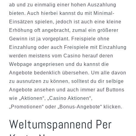
ab und zu einmalig einer hohen Auszahlung
bieten. Auch hierbei kannst du mit Minimal-
Einsätzen spielen, jedoch ist auch eine kleine
Erhöhung oft angebracht, zumal ein größerer
Gewinn ist ja vorgeplant. Freispiele ohne
Einzahlung oder auch Freispiele mit Einzahlung
werden meistens vom Casino herauf deren
Webpage angepriesen und du kannst die
Angebote bedenklich übersehen. Um alle davon
zu ausnutzen zu können, solltest du dir selbige
Angebote ansehen und auch immer auf Buttons
wie „Aktionen“, „Casino Aktionen“,
„Promotionen“ oder „Bonus-Angebote“ klicken.
Weltumspannend Per