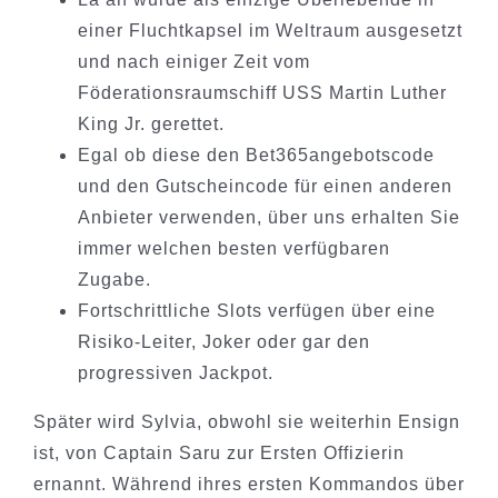
einer Fluchtkapsel im Weltraum ausgesetzt
und nach einiger Zeit vom
Föderationsraumschiff USS Martin Luther
King Jr. gerettet.
Egal ob diese den Bet365angebotscode
und den Gutscheincode für einen anderen
Anbieter verwenden, über uns erhalten Sie
immer welchen besten verfügbaren
Zugabe.
Fortschrittliche Slots verfügen über eine
Risiko-Leiter, Joker oder gar den
progressiven Jackpot.
Später wird Sylvia, obwohl sie weiterhin Ensign
ist, von Captain Saru zur Ersten Offizierin
ernannt. Während ihres ersten Kommandos über