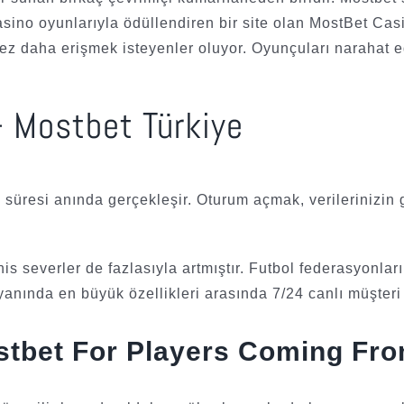
 casino oyunlarıyla ödüllendiren bir site olan MostBet Ca
 kez daha erişmek isteyenler oluyor. Oyunçuları narahat
– Mostbet Türkiye
üresi anında gerçekleşir. Oturum açmak, verilerinizin gü
severler de fazlasıyla artmıştır. Futbol federasyonları 
anında en büyük özellikleri arasında 7/24 canlı müşteri
ostbet For Players Coming Fr