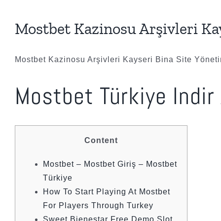
Mostbet Kazinosu Arşivleri Ka
Mostbet Kazinosu Arşivleri Kayseri Bina Site Yönet
Mostbet Türkiye Indir
Content
Mostbet – Mostbet Giriş – Mostbet
Türkiye
How To Start Playing At Mostbet
For Players Through Turkey
Sweet Bienestar Free Demo Slot