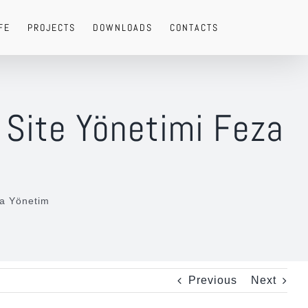
FE
PROJECTS
DOWNLOADS
CONTACTS
 Site Yönetimi Feza
na Yönetim
Previous
Next