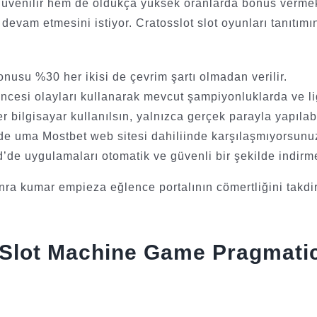
 güvenilir hem de oldukça yüksek oranlarda bonus vermekt
r devam etmesini istiyor. Cratosslot slot oyunları tanıt
usu %30 her ikisi de çevrim şartı olmadan verilir.
cesi olayları kullanarak mevcut şampiyonluklarda ve li
ter bilgisayar kullanılsın, yalnızca gerçek parayla yapılabi
a de uma Mostbet web sitesi dahiliinde karşılaşmıyorsunu
de uygulamaları otomatik ve güvenli bir şekilde indirmek 
a kumar empieza eğlence portalının cömertliğini takdir e
Slot Machine Game Pragmati