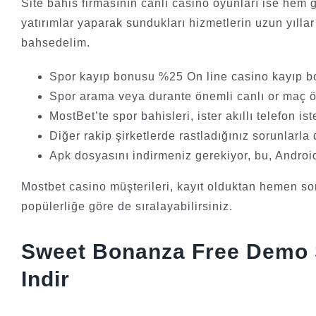
Site bahis firmasının canlı casino oyunları ise hem
yatırımlar yaparak sundukları hizmetlerin uzun yılla
bahsedelim.
Spor kayıp bonusu %25 On line casino kayıp bon
Spor arama veya durante önemli canlı or maç ön
MostBet’te spor bahisleri, ister akıllı telefon is
Diğer rakip şirketlerde rastladığınız sorunlarl
Apk dosyasını indirmeniz gerekiyor, bu, Android’
Mostbet casino müşterileri, kayıt olduktan hemen sonr
popülerliğe göre de sıralayabilirsiniz.
Sweet Bonanza Free Demo 
Indir