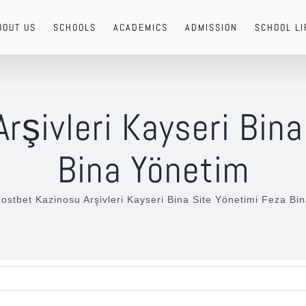
BOUT US
SCHOOLS
ACADEMICS
ADMISSION
SCHOOL LI
rşivleri Kayseri Bina
Bina Yönetim
ostbet Kazinosu Arşivleri Kayseri Bina Site Yönetimi Feza Bi