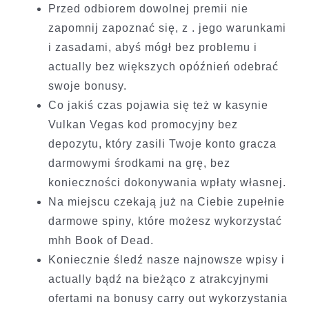
Przed odbiorem dowolnej premii nie
zapomnij zapoznać się, z . jego warunkami
i zasadami, abyś mógł bez problemu i
actually bez większych opóźnień odebrać
swoje bonusy.
Co jakiś czas pojawia się też w kasynie
Vulkan Vegas kod promocyjny bez
depozytu, który zasili Twoje konto gracza
darmowymi środkami na grę, bez
konieczności dokonywania wpłaty własnej.
Na miejscu czekają już na Ciebie zupełnie
darmowe spiny, które możesz wykorzystać
mhh Book of Dead.
Koniecznie śledź nasze najnowsze wpisy i
actually bądź na bieżąco z atrakcyjnymi
ofertami na bonusy carry out wykorzystania