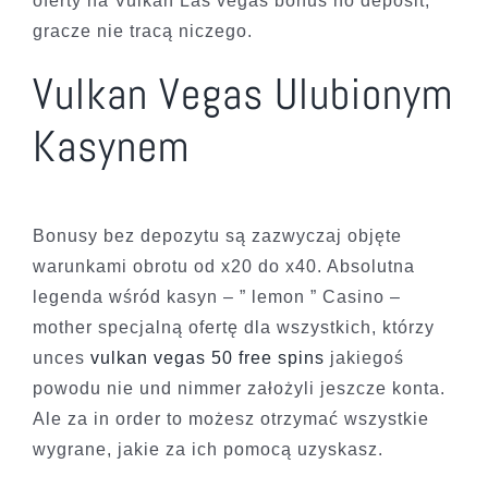
oferty na Vulkan Las vegas bonus no deposit,
gracze nie tracą niczego.
Vulkan Vegas Ulubionym
Kasynem
Bonusy bez depozytu są zazwyczaj objęte
warunkami obrotu od x20 do x40. Absolutna
legenda wśród kasyn – ” lemon ” Casino –
mother specjalną ofertę dla wszystkich, którzy
unces
vulkan vegas 50 free spins
jakiegoś
powodu nie und nimmer założyli jeszcze konta.
Ale za in order to możesz otrzymać wszystkie
wygrane, jakie za ich pomocą uzyskasz.