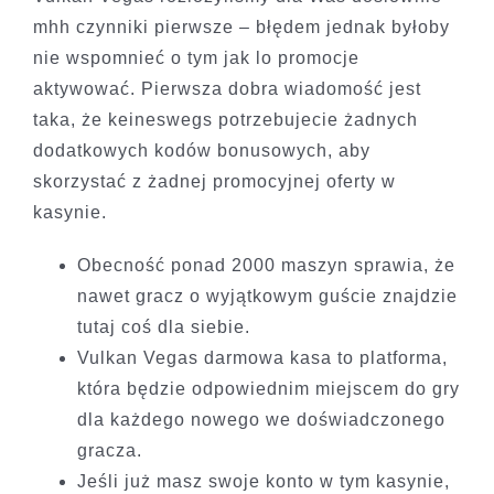
mhh czynniki pierwsze – błędem jednak byłoby
nie wspomnieć o tym jak lo promocje
aktywować. Pierwsza dobra wiadomość jest
taka, że keineswegs potrzebujecie żadnych
dodatkowych kodów bonusowych, aby
skorzystać z żadnej promocyjnej oferty w
kasynie.
Obecność ponad 2000 maszyn sprawia, że
nawet gracz o wyjątkowym guście znajdzie
tutaj coś dla siebie.
Vulkan Vegas darmowa kasa to platforma,
która będzie odpowiednim miejscem do gry
dla każdego nowego we doświadczonego
gracza.
Jeśli już masz swoje konto w tym kasynie,