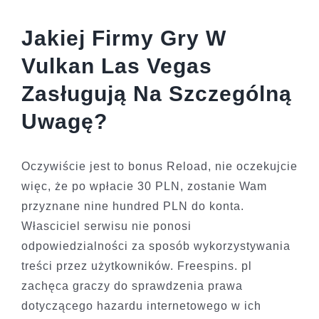
Jakiej Firmy Gry W
Vulkan Las Vegas
Zasługują Na Szczególną
Uwagę?
Oczywiście jest to bonus Reload, nie oczekujcie
więc, że po wpłacie 30 PLN, zostanie Wam
przyznane nine hundred PLN do konta.
Własciciel serwisu nie ponosi
odpowiedzialności za sposób wykorzystywania
treści przez użytkowników. Freespins. pl
zachęca graczy do sprawdzenia prawa
dotyczącego hazardu internetowego w ich