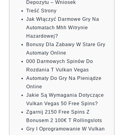
Depozytu – Wniosek
Treść Strony
Jak Włączyć Darmowe Gry Na
Automatach Mhh Witrynie
Hazardowej?
Bonusy Dla Zabawy W Stare Gry
Automaty Online
000 Darmowych Spinów Do
Rozdania T Vulkan Vegas
Automaty Do Gry Na Pieniądze
Online
Jakie Są Wymagania Dotyczące
Vulkan Vegas 50 Free Spins?
Zgarnij 2150 Free Spins Z
Bonusem 2 100€ T Rollingslots
Gry I Oprogramowanie W Vulkan