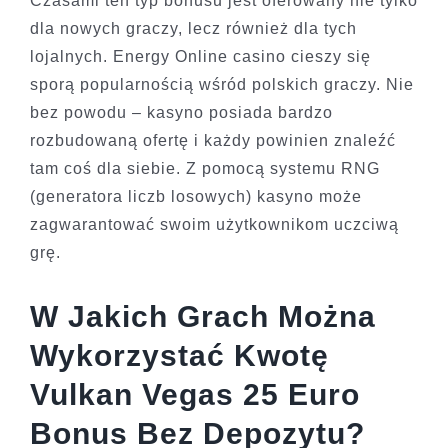
Czasami ten typ bonusu jest oferowany nie tylko
dla nowych graczy, lecz również dla tych
lojalnych. Energy Online casino cieszy się
sporą popularnością wśród polskich graczy. Nie
bez powodu – kasyno posiada bardzo
rozbudowaną ofertę i każdy powinien znaleźć
tam coś dla siebie. Z pomocą systemu RNG
(generatora liczb losowych) kasyno może
zagwarantować swoim użytkownikom uczciwą
grę.
W Jakich Grach Można
Wykorzystać Kwotę
Vulkan Vegas 25 Euro
Bonus Bez Depozytu?