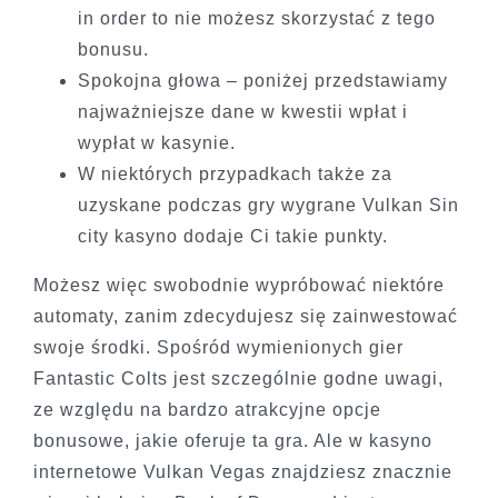
in order to nie możesz skorzystać z tego
bonusu.
Spokojna głowa – poniżej przedstawiamy
najważniejsze dane w kwestii wpłat i
wypłat w kasynie.
W niektórych przypadkach także za
uzyskane podczas gry wygrane Vulkan Sin
city kasyno dodaje Ci takie punkty.
Możesz więc swobodnie wypróbować niektóre
automaty, zanim zdecydujesz się zainwestować
swoje środki. Spośród wymienionych gier
Fantastic Colts jest szczególnie godne uwagi,
ze względu na bardzo atrakcyjne opcje
bonusowe, jakie oferuje ta gra. Ale w kasyno
internetowe Vulkan Vegas znajdziesz znacznie