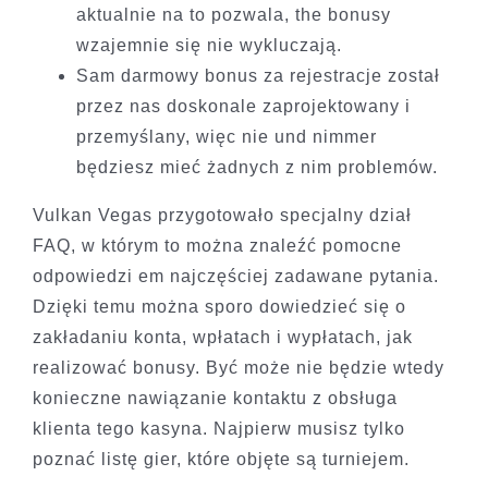
aktualnie na to pozwala, the bonusy
wzajemnie się nie wykluczają.
Sam darmowy bonus za rejestracje został
przez nas doskonale zaprojektowany i
przemyślany, więc nie und nimmer
będziesz mieć żadnych z nim problemów.
Vulkan Vegas przygotowało specjalny dział
FAQ, w którym to można znaleźć pomocne
odpowiedzi em najczęściej zadawane pytania.
Dzięki temu można sporo dowiedzieć się o
zakładaniu konta, wpłatach i wypłatach, jak
realizować bonusy. Być może nie będzie wtedy
konieczne nawiązanie kontaktu z obsługa
klienta tego kasyna. Najpierw musisz tylko
poznać listę gier, które objęte są turniejem.