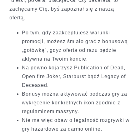
ruletki, pokera, blackjacka, czy bakarata, to
zachęcamy Cię, byś zapoznał się z naszą
ofertą.
Po tym, gdy zaakceptujesz warunki
promocji, możesz śmiało grać z bonusową
„gotówką”, gdyż oferta od razu będzie
aktywna na Twoim koncie.
Na pewno kojarzysz Publication of Dead,
Open fire Joker, Starburst bądź Legacy of
Deceased.
Bonusy można aktywować podczas gry za
wykręcenie konkretnych ikon zgodnie z
regulaminem maszyny.
Nie ma więc obaw o legalność rozgrywki w
gry hazardowe za darmo online.