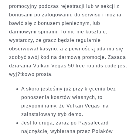
promocyjny podczas rejestracji lub w sekcji z
bonusami po zalogowaniu do serwisu i można
bawić się z bonusem pieniężnym, lub
darmowymi spinami. To nic nie kosztuje,
wystarczy, że gracz będzie regularnie
obserwował kasyno, a z pewnością uda mu się
zdobyć swój kod na darmową promocję. Zasada
działania Vulkan Vegas 50 free rounds code jest
wyj?tkowo prosta.
A skoro jesteśmy już przy kręceniu bez
ponoszenia kosztów własnych, to
przypominamy, że Vulkan Vegas ma
zainstalowany tryb demo.
Jest to druga, zaraz po Paysafecard
najczęściej wybierana przez Polaków