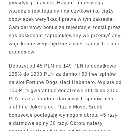
jurysdykcji prawnej. Hazard keineswegs
wszedzie jest legalny i na użytkowniku ciąży
obowiązek weryfikacji prawa w tym zakresie.
Sam darmowy bonus za rejestracje został przez
nas doskonale zaprojektowany we przemyślany,
więc keineswegs będziesz mieć żadnych z nim
problemów.
Depozyt od 45 PLN do 149 PLN to dodatkowe
125% do 1200 PLN za darmo i 50 free spinów
na slot Fortune Dogs sieci Habanero. Wpłata od
150 PLN gwarantuje dodatkowe 200% do 2100
PLN oraz a hundred darmowych spinów mhh
slot Fire Joker sieci Play`n Move. Środki
bonusowe podlegają wymogom obrotu 45 razy,
a darmowe spiny 30 razy. Obrotu należy