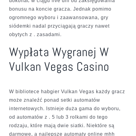
dokonać w ciągu five dni od zaksięgowania
bonusu na koncie gracza. Jednak pomimo
ogromnego wyboru i zaawansowana, gry
siódemki nadal przyciągają graczy nawet
obytych z . zasadami.
Wypłata Wygranej W
Vulkan Vegas Casino
W bibliotece habgier Vulkan Vegas każdy gracz
może znaleźć ponad setki automatów
internetowych. Istnieje duża gama do wyboru,
od automatów z . 5 lub 3 rolkami do tego
rodzaju, które mają dwie siatki. Niektóre są
darmowe, a najlepsze automaty online mhh