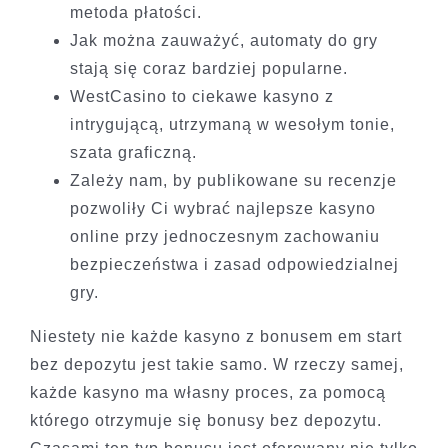
metoda płatości.
Jak można zauważyć, automaty do gry
stają się coraz bardziej popularne.
WestCasino to ciekawe kasyno z
intrygującą, utrzymaną w wesołym tonie,
szata graficzną.
Zależy nam, by publikowane su recenzje
pozwoliły Ci wybrać najlepsze kasyno
online przy jednoczesnym zachowaniu
bezpieczeństwa i zasad odpowiedzialnej
gry.
Niestety nie każde kasyno z bonusem em start
bez depozytu jest takie samo. W rzeczy samej,
każde kasyno ma własny proces, za pomocą
którego otrzymuje się bonusy bez depozytu.