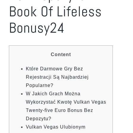
Book Of Lifeless
Bonusy24
Content
Które Darmowe Gry Bez
Rejestracji Są Najbardziej
Popularne?
W Jakich Grach Można
Wykorzystać Kwotę Vulkan Vegas
Twenty-five Euro Bonus Bez
Depozytu?
Vulkan Vegas Ulubionym