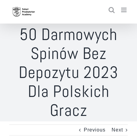
Skip
to
content
50 Darmowych
Spinów Bez
Depozytu 2023
Dla Polskich
Gracz
Previous
Next