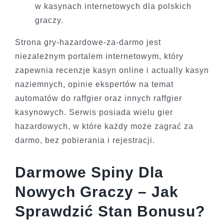
w kasynach internetowych dla polskich
graczy.
Strona gry-hazardowe-za-darmo jest
niezależnym portalem internetowym, który
zapewnia recenzje kasyn online i actually kasyn
naziemnych, opinie ekspertów na temat
automatów do raffgier oraz innych raffgier
kasynowych. Serwis posiada wielu gier
hazardowych, w które każdy może zagrać za
darmo, bez pobierania i rejestracji.
Darmowe Spiny Dla
Nowych Graczy – Jak
Sprawdzić Stan Bonusu?