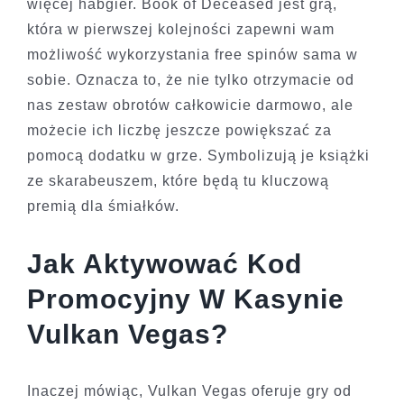
więcej habgier. Book of Deceased jest grą,
która w pierwszej kolejności zapewni wam
możliwość wykorzystania free spinów sama w
sobie. Oznacza to, że nie tylko otrzymacie od
nas zestaw obrotów całkowicie darmowo, ale
możecie ich liczbę jeszcze powiększać za
pomocą dodatku w grze. Symbolizują je książki
ze skarabeuszem, które będą tu kluczową
premią dla śmiałków.
Jak Aktywować Kod
Promocyjny W Kasynie
Vulkan Vegas?
Inaczej mówiąc, Vulkan Vegas oferuje gry od