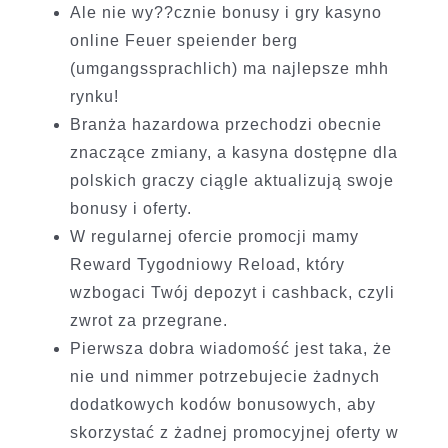
Ale nie wy??cznie bonusy i gry kasyno
online Feuer speiender berg
(umgangssprachlich) ma najlepsze mhh
rynku!
Branża hazardowa przechodzi obecnie
znaczące zmiany, a kasyna dostępne dla
polskich graczy ciągle aktualizują swoje
bonusy i oferty.
W regularnej ofercie promocji mamy
Reward Tygodniowy Reload, który
wzbogaci Twój depozyt i cashback, czyli
zwrot za przegrane.
Pierwsza dobra wiadomość jest taka, że
nie und nimmer potrzebujecie żadnych
dodatkowych kodów bonusowych, aby
skorzystać z żadnej promocyjnej oferty w