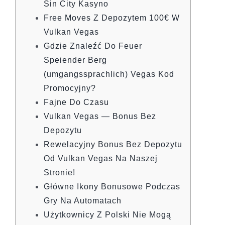
Sin City Kasyno
Free Moves Z Depozytem 100€ W
Vulkan Vegas
Gdzie Znaleźć Do Feuer
Speiender Berg
(umgangssprachlich) Vegas Kod
Promocyjny?
Fajne Do Czasu
Vulkan Vegas — Bonus Bez
Depozytu
Rewelacyjny Bonus Bez Depozytu
Od Vulkan Vegas Na Naszej
Stronie!
Główne Ikony Bonusowe Podczas
Gry Na Automatach
Użytkownicy Z Polski Nie Mogą