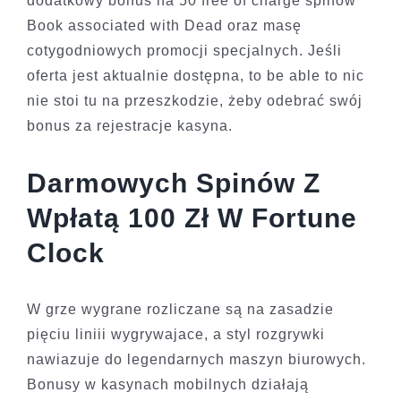
dodatkowy bonus na 50 free of charge spinów
Book associated with Dead oraz masę
cotygodniowych promocji specjalnych. Jeśli
oferta jest aktualnie dostępna, to be able to nic
nie stoi tu na przeszkodzie, żeby odebrać swój
bonus za rejestracje kasyna.
Darmowych Spinów Z
Wpłatą 100 Zł W Fortune
Clock
W grze wygrane rozliczane są na zasadzie
pięciu liniii wygrywajace, a styl rozgrywki
nawiazuje do legendarnych maszyn biurowych.
Bonusy w kasynach mobilnych działają