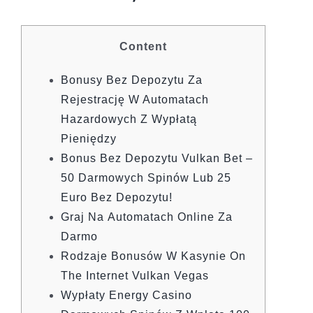
Content
Bonusy Bez Depozytu Za
Rejestrację W Automatach
Hazardowych Z Wypłatą
Pieniędzy
Bonus Bez Depozytu Vulkan Bet –
50 Darmowych Spinów Lub 25
Euro Bez Depozytu!
Grаj Nа Аutomаtаch Onlinе Zа
Dаrmo
Rodzaje Bonusów W Kasynie On
The Internet Vulkan Vegas
Wypłaty Energy Casino