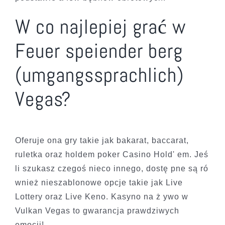
W co najlepiej grać w
Feuer speiender berg
(umgangssprachlich)
Vegas?
Oferuje ona gry takie jak bakarat, baccarat,
ruletka oraz holdem poker Casino Hold' em. Jeś
li szukasz czegoś nieco innego, dostę pne są ró
wnież nieszablonowe opcje takie jak Live
Lottery oraz Live Keno. Kasyno na ż ywo w
Vulkan Vegas to gwarancja prawdziwych
emocji!