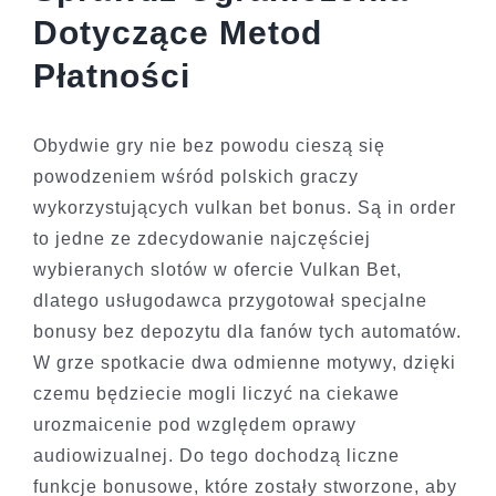
Dotyczące Metod
Płatności
Obydwie gry nie bez powodu cieszą się
powodzeniem wśród polskich graczy
wykorzystujących vulkan bet bonus. Są in order
to jedne ze zdecydowanie najczęściej
wybieranych slotów w ofercie Vulkan Bet,
dlatego usługodawca przygotował specjalne
bonusy bez depozytu dla fanów tych automatów.
W grze spotkacie dwa odmienne motywy, dzięki
czemu będziecie mogli liczyć na ciekawe
urozmaicenie pod względem oprawy
audiowizualnej. Do tego dochodzą liczne
funkcje bonusowe, które zostały stworzone, aby