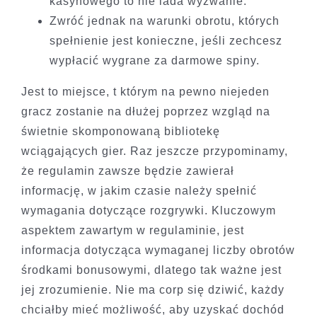
kasynowego to nie lada wyzwanie.
Zwróć jednak na warunki obrotu, których
spełnienie jest konieczne, jeśli zechcesz
wypłacić wygrane za darmowe spiny.
Jest to miejsce, t którym na pewno niejeden
gracz zostanie na dłużej poprzez wzgląd na
świetnie skomponowaną bibliotekę
wciągających gier. Raz jeszcze przypominamy,
że regulamin zawsze będzie zawierał
informację, w jakim czasie należy spełnić
wymagania dotyczące rozgrywki. Kluczowym
aspektem zawartym w regulaminie, jest
informacja dotycząca wymaganej liczby obrotów
środkami bonusowymi, dlatego tak ważne jest
jej zrozumienie. Nie ma corp się dziwić, każdy
chciałby mieć możliwość, aby uzyskać dochód