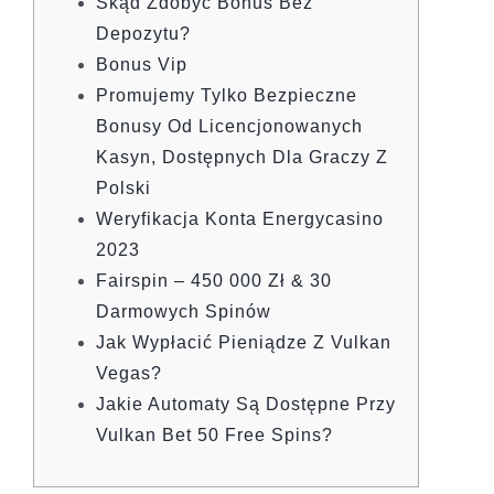
Skąd Zdobyć Bonus Bez
Depozytu?
Bonus Vip
Promujemy Tylko Bezpieczne
Bonusy Od Licencjonowanych
Kasyn, Dostępnych Dla Graczy Z
Polski
Weryfikacja Konta Energycasino
2023
Fairspin – 450 000 Zł & 30
Darmowych Spinów
Jak Wypłacić Pieniądze Z Vulkan
Vegas?
Jakie Automaty Są Dostępne Przy
Vulkan Bet 50 Free Spins?