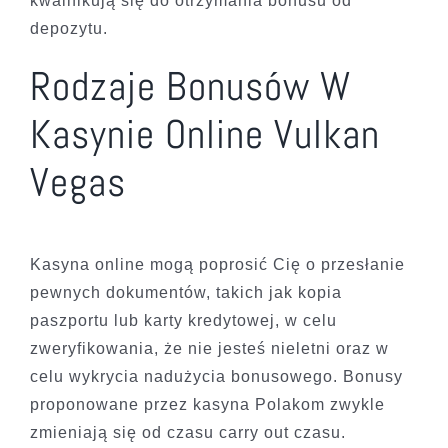
kwalifikują się do otrzymania bonusu od
depozytu.
Rodzaje Bonusów W
Kasynie Online Vulkan
Vegas
Kasyna online mogą poprosić Cię o przesłanie
pewnych dokumentów, takich jak kopia
paszportu lub karty kredytowej, w celu
zweryfikowania, że nie jesteś nieletni oraz w
celu wykrycia nadużycia bonusowego. Bonusy
proponowane przez kasyna Polakom zwykle
zmieniają się od czasu carry out czasu.