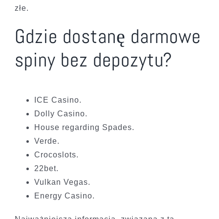
złe.
Gdzie dostanę darmowe
spiny bez depozytu?
ICE Casino.
Dolly Casino.
House regarding Spades.
Verde.
Crocoslots.
22bet.
Vulkan Vegas.
Energy Casino.