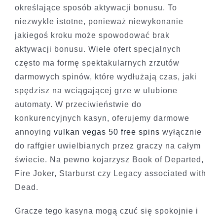
określające sposób aktywacji bonusu. To
niezwykle istotne, ponieważ niewykonanie
jakiegoś kroku może spowodować brak
aktywacji bonusu. Wiele ofert specjalnych
często ma formę spektakularnych zrzutów
darmowych spinów, które wydłużają czas, jaki
spędzisz na wciągającej grze w ulubione
automaty. W przeciwieństwie do
konkurencyjnych kasyn, oferujemy darmowe
annoying
vulkan vegas 50 free spins
wyłącznie
do raffgier uwielbianych przez graczy na całym
świecie. Na pewno kojarzysz Book of Departed,
Fire Joker, Starburst czy Legacy associated with
Dead.
Gracze tego kasyna mogą czuć się spokojnie i