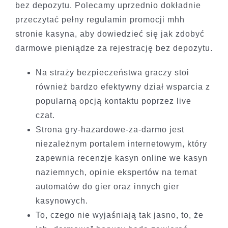
bez depozytu. Polecamy uprzednio dokładnie
przeczytać pełny regulamin promocji mhh
stronie kasyna, aby dowiedzieć się jak zdobyć
darmowe pieniądze za rejestrację bez depozytu.
Na straży bezpieczeństwa graczy stoi
również bardzo efektywny dział wsparcia z
popularną opcją kontaktu poprzez live
czat.
Strona gry-hazardowe-za-darmo jest
niezależnym portalem internetowym, który
zapewnia recenzje kasyn online we kasyn
naziemnych, opinie ekspertów na temat
automatów do gier oraz innych gier
kasynowych.
To, czego nie wyjaśniają tak jasno, to, że