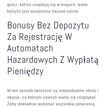
gości, którzy znajdują się w krajach, watts
których jest dozwolony hazard online.
Bonusy Bez Depozytu
Za Rejestrację W
Automatach
Hazardowych Z Wypłatą
Pieniędzy
W ten sposób tworzone są indywidualne oferty i
okazje, za którymi zawsze warto się rozglądać.
Żeby dokładnie wykonać wszystkie polecenia,