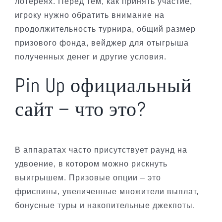
лотереях. Перед тем, как принять участие,
игроку нужно обратить внимание на
продолжительность турнира, общий размер
призового фонда, вейджер для отыгрыша
полученных денег и другие условия.
Pin Up официальный
сайт – что это?
В аппаратах часто присутствует раунд на
удвоение, в котором можно рискнуть
выигрышем. Призовые опции – это
фриспины, увеличенные множители выплат,
бонусные туры и накопительные джекпоты.