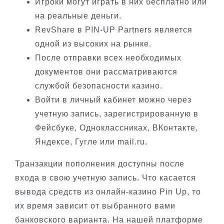
Игроки могут играть в них бесплатно или
на реальные деньги.
RevShare в PIN-UP Partners является
одной из высоких на рынке.
После отправки всех необходимых
документов они рассматриваются
службой безопасности казино.
Войти в личный кабинет можно через
учетную запись, зарегистрированную в
Фейсбуке, Одноклассниках, ВКонтакте,
Яндексе, Гугле или mail.ru.
Транзакции пополнения доступны после
входа в свою учетную запись. Что касается
вывода средств из онлайн-казино Pin Up, то
их время зависит от выбранного вами
банковского варианта. На нашей платформе