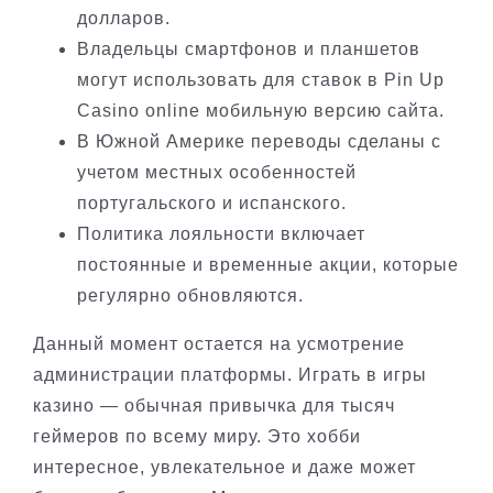
долларов.
Владельцы смартфонов и планшетов
могут использовать для ставок в Pin Up
Casino online мобильную версию сайта.
В Южной Америке переводы сделаны с
учетом местных особенностей
португальского и испанского.
Политика лояльности включает
постоянные и временные акции, которые
регулярно обновляются.
Данный момент остается на усмотрение
администрации платформы. Играть в игры
казино — обычная привычка для тысяч
геймеров по всему миру. Это хобби
интересное, увлекательное и даже может