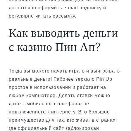
достаточно оформить e-mail подписку и
регулярно читать рассылку.
Как выводить деньги
с казино Пин Ап?
Тогда вы можете начать играть и выигрывать
реальные деньги! Рабочее зеркало Pin Up
простое в использовании и работает на
любом компьютере. Делать ставки можно
даже с мобильного телефона, не
подключенного к интернету. Это большое
преимущество для тех, кто живет в странах,
где официальный сайт заблокирован