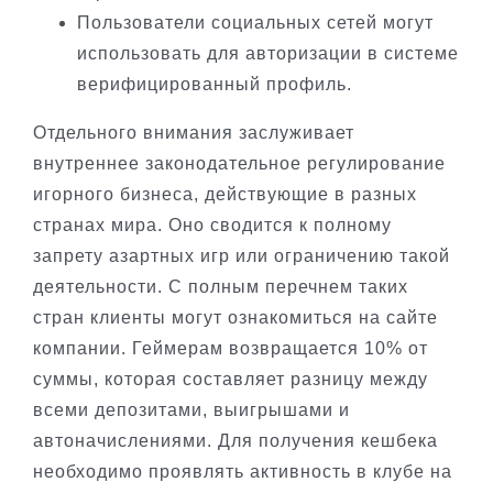
Пользователи социальных сетей могут
использовать для авторизации в системе
верифицированный профиль.
Отдельного внимания заслуживает
внутреннее законодательное регулирование
игорного бизнеса, действующие в разных
странах мира. Оно сводится к полному
запрету азартных игр или ограничению такой
деятельности. С полным перечнем таких
стран клиенты могут ознакомиться на сайте
компании. Геймерам возвращается 10% от
суммы, которая составляет разницу между
всеми депозитами, выигрышами и
автоначислениями. Для получения кешбека
необходимо проявлять активность в клубе на