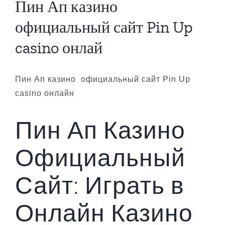
Пин Ап казино ️
официальный сайт Pin Up
casino онлай
Пин Ап казино ️ официальный сайт Pin Up
casino онлайн
Пин Ап Казино
Официальный
Сайт: Играть в
Онлайн Казино