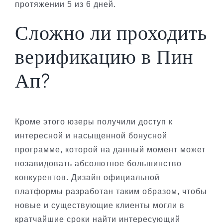
протяжении 5 из 6 дней.
Сложно ли проходить
верификацию в Пин
Ап?
Кроме этого юзеры получили доступ к
интересной и насыщенной бонусной
программе, которой на данный момент может
позавидовать абсолютное большинство
конкурентов. Дизайн официальной
платформы разработан таким образом, чтобы
новые и существующие клиенты могли в
кратчайшие сроки найти интересующий