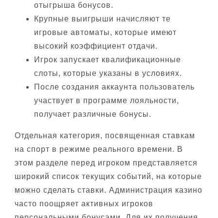
отыгрыша бонусов.
Крупные выигрыши начисляют те
игровые автоматы, которые имеют
высокий коэффициент отдачи.
Игрок запускает квалификационные
слоты, которые указаны в условиях.
После создания аккаунта пользователь
участвует в программе лояльности,
получает различные бонусы.
Отдельная категория, посвященная ставкам
на спорт в режиме реального времени. В
этом разделе перед игроком представляется
широкий список текущих событий, на которые
можно сделать ставки. Администрация казино
часто поощряет активных игроков
персональными бонусами. Для их получения