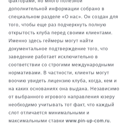
факторами, но много полезной
дополнительной информации собрано в
специальном разделе «О нас». Он создан для
того, чтобы еще раз подчеркнуть полную
открытость клуба перед своими клиентами.
Именно здесь геймеры могут найти
документальное подтверждение того, что
заведение работает исключительно в
соответствии со строгими международными
нормативами. В частности, клиенты могут
воочию увидеть лицензию клуба, когда, кем и
на каких основаниях она выдана. Независимо
от выбранного игрового направления юзеру
необходимо учитывать тот факт, что каждый
слот отличается минимальными и
максимальными ставки
www.pin-up-com.ru
.