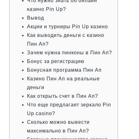
Что нужно знать об онлайн
казино Pin Up?
Вывод
Акции и турниры Pin Up казино
Как выводить деньги с казино
Пин Ап?
Зачем нужна пинконы в Пин Ап?
Бонус за регистрацию
Бонусная программа Пин Ап
Казино Пин Ап на реальные
деньги
Как открыть счет в Пин Ап?
Что еще предлагает зеркало Pin
Up casino?
Сколько можно вывести
максимально в Пин Ап?