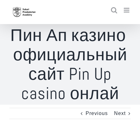
Skip
to
content
Пин Ап казино ️
официальный
сайт Pin Up
casino онлай
Previous
Next