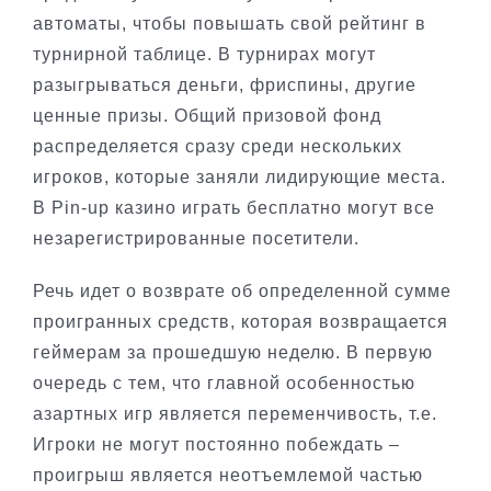
автоматы, чтобы повышать свой рейтинг в
турнирной таблице. В турнирах могут
разыгрываться деньги, фриспины, другие
ценные призы. Общий призовой фонд
распределяется сразу среди нескольких
игроков, которые заняли лидирующие места.
В Pin-up казино играть бесплатно могут все
незарегистрированные посетители.
Речь идет о возврате об определенной сумме
проигранных средств, которая возвращается
геймерам за прошедшую неделю. В первую
очередь с тем, что главной особенностью
азартных игр является переменчивость, т.е.
Игроки не могут постоянно побеждать –
проигрыш является неотъемлемой частью