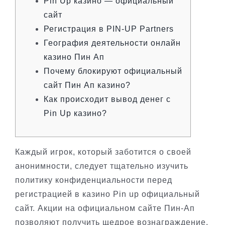
Pin Up казино — официальный
сайт
Регистрация в PIN-UP Partners
География деятельности онлайн
казино Пин Ап
Почему блокируют официальный
сайт Пин Ап казино?
Как происходит вывод денег с
Pin Up казино?
Каждый игрок, который заботится о своей
анонимности, следует тщательно изучить
политику конфиденциальности перед
регистрацией в казино Pin up официальный
сайт. Акции на официальном сайте Пин-Ап
позволяют получить щедрое вознаграждение.