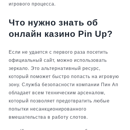
игрового процесса.
Что нужно знать об
онлайн казино Pin Up?
Если не удается с первого раза посетить
официальный сайт, можно использовать
зеркало. Это альтернативный ресурс,
который поможет быстро попасть на игровую
зону. Служба безопасности компании Пин Ап
обладает всем техническим арсеналом,
который позволяет предотвратить любые
попытки несанкционированного
вмешательства в работу слотов.