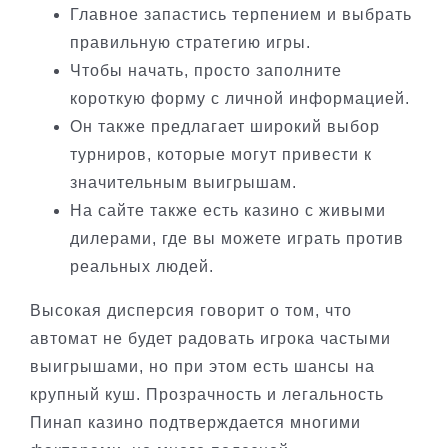
Главное запастись терпением и выбрать
правильную стратегию игры.
Чтобы начать, просто заполните
короткую форму с личной информацией.
Он также предлагает широкий выбор
турниров, которые могут привести к
значительным выигрышам.
На сайте также есть казино с живыми
дилерами, где вы можете играть против
реальных людей.
Высокая дисперсия говорит о том, что
автомат не будет радовать игрока частыми
выигрышами, но при этом есть шансы на
крупный куш. Прозрачность и легальность
Пинап казино подтверждается многими