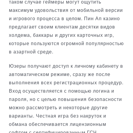
таком случае геймеры могут ощутить
максимум удовольствия от мобильной версии
и игрового процесса в целом. Пин Ап казино
предлагает своим клиентам десятки видов
холдема, баккары и других карточных игр,
которые пользуются огромной популярностью
в азартной среде.
Юзеры получают доступ к личному кабинету в
автоматическом режиме, сразу же после
выполнения всех регистрационных процедур.
Вход осуществляется с помощью логина и
пароля, но с целью повышения безопасности
можно рассмотреть и некоторые другие
варианты. Честная игра без накруток и
обмана обеспечивается лицензионным
софтом с сертифицированным ГСЧ,