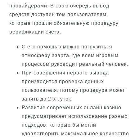
провайдерами. В свою очередь вывод
средств доступен тем пользователям,
которые прошли обязательную процедуру
верификации счета.
С его помощью можно погрузиться
атмосферу азарта, где всем игровым
процессом руководит реальный человек.
При совершении первого вывода
производится проверка данных
пользователя, потому процедура может
занять до 2-х суток.
Развитие современных онлайн казино
предусматривает использование разных
подходов, которые бы могли
удовлетворить максимальное количество