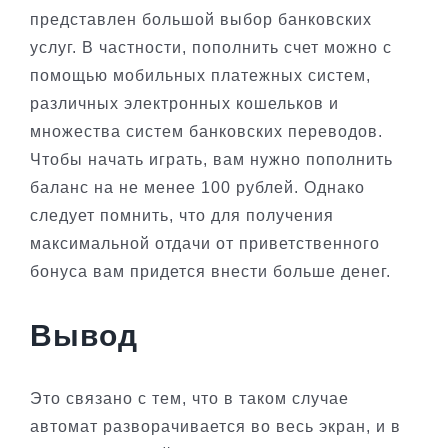
представлен большой выбор банковских
услуг. В частности, пополнить счет можно с
помощью мобильных платежных систем,
различных электронных кошельков и
множества систем банковских переводов.
Чтобы начать играть, вам нужно пополнить
баланс на не менее 100 рублей. Однако
следует помнить, что для получения
максимальной отдачи от приветственного
бонуса вам придется внести больше денег.
Вывод
Это связано с тем, что в таком случае
автомат разворачивается во весь экран, и в