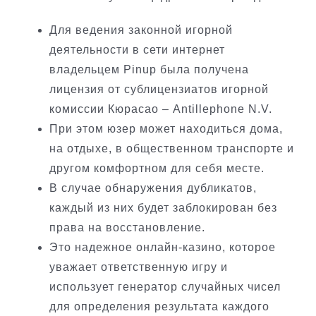
Для ведения законной игорной
деятельности в сети интернет
владельцем Pinup была получена
лицензия от сублицензиатов игорной
комиссии Кюрасао – Antillephone N.V.
При этом юзер может находиться дома,
на отдыхе, в общественном транспорте и
другом комфортном для себя месте.
В случае обнаружения дубликатов,
каждый из них будет заблокирован без
права на восстановление.
Это надежное онлайн-казино, которое
уважает ответственную игру и
использует генератор случайных чисел
для определения результата каждого