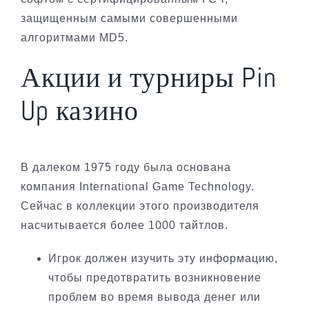
защищенным самыми совершенными
алгоритмами MD5.
Акции и турниры Pin
Up казино
В далеком 1975 году была основана
компания International Game Technology.
Сейчас в коллекции этого производителя
насчитывается более 1000 тайтлов.
Игрок должен изучить эту информацию,
чтобы предотвратить возникновение
проблем во время вывода денег или