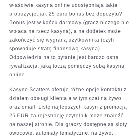
właściwie kasyna online udostępniają takie
propozycje, jak 25 euro bonus bez depozytu?
Bonus jest w końcu darmowy (gracz niczego nie
wpłaca na rzecz kasyna), a na dodatek może
zakończyć się wygraną użytkownika (czyli
spowoduje stratę finansową kasyna).
Odpowiedzią na to pytanie jest bardzo ostra
rywalizacja, jaką toczą pomiędzy sobą kasyna
online.
Kasyno Scatters oferuje różne opcje kontaktu z
działem obsługi klienta a w tym czat na żywo
oraz email. Listę najlepszych kasyn z promocją
25 EUR za rejestrację czytelnik może znaleźć
na naszej stronie. Dla graczy dostępne są sloty
owocowe, automaty tematyczne, na żywo,