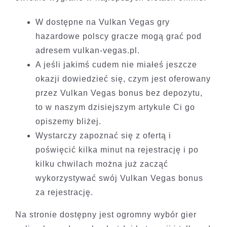
W dostępne na Vulkan Vegas gry
hazardowe polscy gracze mogą grać pod
adresem vulkan-vegas.pl.
A jeśli jakimś cudem nie miałeś jeszcze
okazji dowiedzieć się, czym jest oferowany
przez Vulkan Vegas bonus bez depozytu,
to w naszym dzisiejszym artykule Ci go
opiszemy bliżej.
Wystarczy zapoznać się z ofertą i
poświęcić kilka minut na rejestrację i po
kilku chwilach można już zacząć
wykorzystywać swój Vulkan Vegas bonus
za rejestrację.
Na stronie dostępny jest ogromny wybór gier