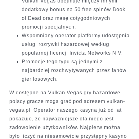
Vulkan Vegas obejmuje między innymi
dodatkowy bonus na 50 free spinów Book
of Dead oraz masę cotygodniowych
promocji specjalnych.
Wspomniany operator platformy udostępnia
usługi rozrywki hazardowej według
popularnej licencji Invicta Networks N.V.
Promocje tego typu są jednymi z
najbardziej rozchwytywanych przez fanów
gier losowych.
W dostępne na Vulkan Vegas gry hazardowe
polscy gracze mogą grać pod adresem vulkan-
vegas.pl. Operator naszego kasyna już od lat
pokazuje, że najważniejsze dla niego jest
zadowolenie użytkowników. Najpierw można
było liczyć na niesamowicie przystępny kasyno