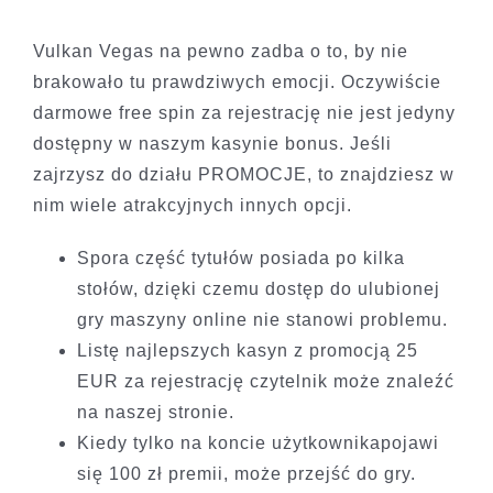
Vulkan Vegas na pewno zadba o to, by nie
brakowało tu prawdziwych emocji. Oczywiście
darmowe free spin za rejestrację nie jest jedyny
dostępny w naszym kasynie bonus. Jeśli
zajrzysz do działu PROMOCJE, to znajdziesz w
nim wiele atrakcyjnych innych opcji.
Spora część tytułów posiada po kilka
stołów, dzięki czemu dostęp do ulubionej
gry maszyny online nie stanowi problemu.
Listę najlepszych kasyn z promocją 25
EUR za rejestrację czytelnik może znaleźć
na naszej stronie.
Kiedy tylko na koncie użytkownikapojawi
się 100 zł premii, może przejść do gry.