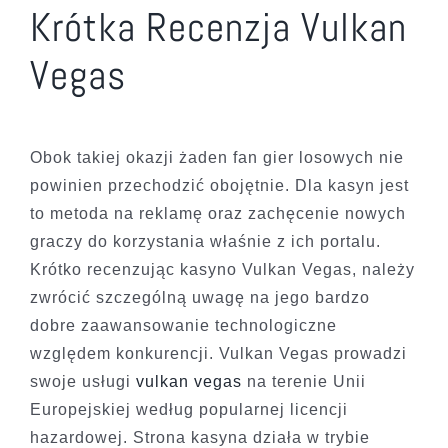
Krótka Recenzja Vulkan
Vegas
Obok takiej okazji żaden fan gier losowych nie
powinien przechodzić obojętnie. Dla kasyn jest
to metoda na reklamę oraz zachęcenie nowych
graczy do korzystania właśnie z ich portalu.
Krótko recenzując kasyno Vulkan Vegas, należy
zwrócić szczególną uwagę na jego bardzo
dobre zaawansowanie technologiczne
względem konkurencji. Vulkan Vegas prowadzi
swoje usługi
vulkan vegas
na terenie Unii
Europejskiej według popularnej licencji
hazardowej. Strona kasyna działa w trybie