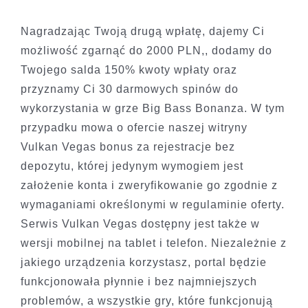
Nagradzając Twoją drugą wpłatę, dajemy Ci
możliwość zgarnąć do 2000 PLN,, dodamy do
Twojego salda 150% kwoty wpłaty oraz
przyznamy Ci 30 darmowych spinów do
wykorzystania w grze Big Bass Bonanza. W tym
przypadku mowa o ofercie naszej witryny
Vulkan Vegas bonus za rejestracje bez
depozytu, której jedynym wymogiem jest
założenie konta i zweryfikowanie go zgodnie z
wymaganiami określonymi w regulaminie oferty.
Serwis Vulkan Vegas dostępny jest także w
wersji mobilnej na tablet i telefon. Niezależnie z
jakiego urządzenia korzystasz, portal będzie
funkcjonowała płynnie i bez najmniejszych
problemów, a wszystkie gry, które funkcjonują