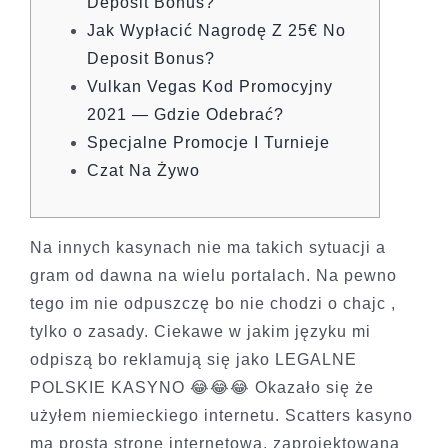
Deposit Bonus?
Jak Wypłacić Nagrodę Z 25€ No
Deposit Bonus?
Vulkan Vegas Kod Promocyjny
2021 — Gdzie Odebrać?
Specjalne Promocje I Turnieje
Czat Na Żywo
Na innych kasynach nie ma takich sytuacji a
gram od dawna na wielu portalach. Na pewno
tego im nie odpuszczę bo nie chodzi o chajc ,
tylko o zasady. Ciekawe w jakim języku mi
odpiszą bo reklamują się jako LEGALNE
POLSKIE KASYNO 😂😂😂 Okazało się że
użyłem niemieckiego internetu. Scatters kasyno
ma prostą stronę internetową, zaprojektowaną