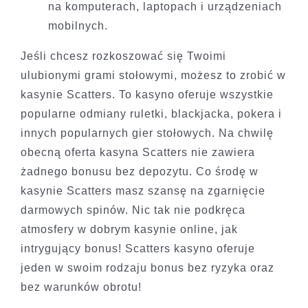
na komputerach, laptopach i urządzeniach
mobilnych.
Jeśli chcesz rozkoszować się Twoimi
ulubionymi grami stołowymi, możesz to zrobić w
kasynie Scatters. To kasyno oferuje wszystkie
popularne odmiany ruletki, blackjacka, pokera i
innych popularnych gier stołowych. Na chwilę
obecną oferta kasyna Scatters nie zawiera
żadnego bonusu bez depozytu. Co środę w
kasynie Scatters masz szansę na zgarnięcie
darmowych spinów. Nic tak nie podkręca
atmosfery w dobrym kasynie online, jak
intrygujący bonus! Scatters kasyno oferuje
jeden w swoim rodzaju bonus bez ryzyka oraz
bez warunków obrotu!