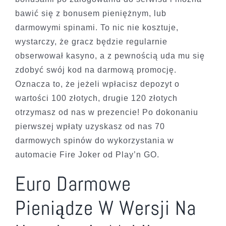
bawić się z bonusem pieniężnym, lub
darmowymi spinami. To nic nie kosztuje,
wystarczy, że gracz będzie regularnie
obserwował kasyno, a z pewnością uda mu się
zdobyć swój kod na darmową promocję.
Oznacza to, że jeżeli wpłacisz depozyt o
wartości 100 złotych, drugie 120 złotych
otrzymasz od nas w prezencie! Po dokonaniu
pierwszej wpłaty uzyskasz od nas 70
darmowych spinów do wykorzystania w
automacie Fire Joker od Play’n GO.
Euro Darmowe
Pieniądze W Wersji Na