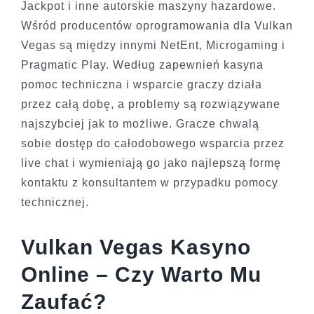
Jackpot i inne autorskie maszyny hazardowe.
Wśród producentów oprogramowania dla Vulkan
Vegas są między innymi NetEnt, Microgaming i
Pragmatic Play. Według zapewnień kasyna
pomoc techniczna i wsparcie graczy działa
przez całą dobę, a problemy są rozwiązywane
najszybciej jak to możliwe. Gracze chwalą
sobie dostęp do całodobowego wsparcia przez
live chat i wymieniają go jako najlepszą formę
kontaktu z konsultantem w przypadku pomocy
technicznej.
Vulkan Vegas Kasyno
Online – Czy Warto Mu
Zaufać?