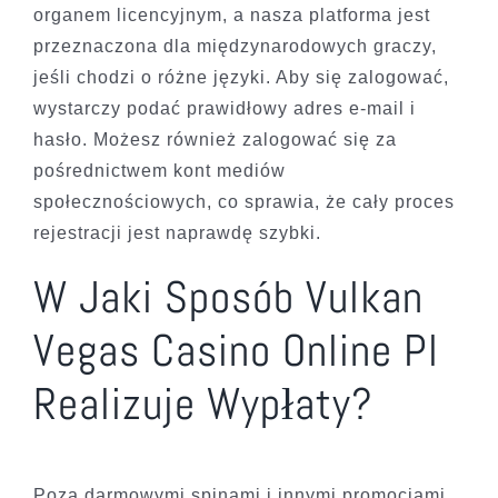
organem licencyjnym, a nasza platforma jest
przeznaczona dla międzynarodowych graczy,
jeśli chodzi o różne języki. Aby się zalogować,
wystarczy podać prawidłowy adres e-mail i
hasło. Możesz również zalogować się za
pośrednictwem kont mediów
społecznościowych, co sprawia, że ​​cały proces
rejestracji jest naprawdę szybki.
W Jaki Sposób Vulkan
Vegas Casino Online Pl
Realizuje Wypłaty?
Poza darmowymi spinami i innymi promocjami