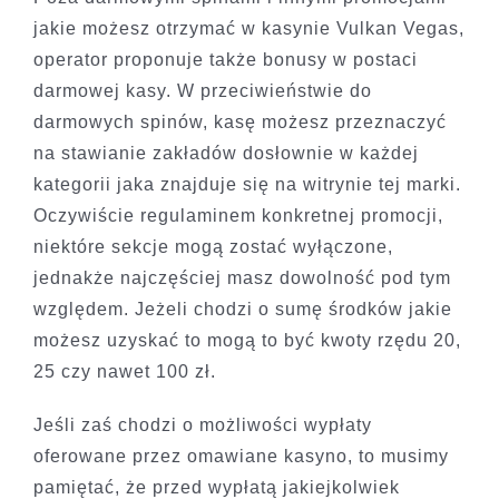
jakie możesz otrzymać w kasynie Vulkan Vegas,
operator proponuje także bonusy w postaci
darmowej kasy. W przeciwieństwie do
darmowych spinów, kasę możesz przeznaczyć
na stawianie zakładów dosłownie w każdej
kategorii jaka znajduje się na witrynie tej marki.
Oczywiście regulaminem konkretnej promocji,
niektóre sekcje mogą zostać wyłączone,
jednakże najczęściej masz dowolność pod tym
względem. Jeżeli chodzi o sumę środków jakie
możesz uzyskać to mogą to być kwoty rzędu 20,
25 czy nawet 100 zł.
Jeśli zaś chodzi o możliwości wypłaty
oferowane przez omawiane kasyno, to musimy
pamiętać, że przed wypłatą jakiejkolwiek