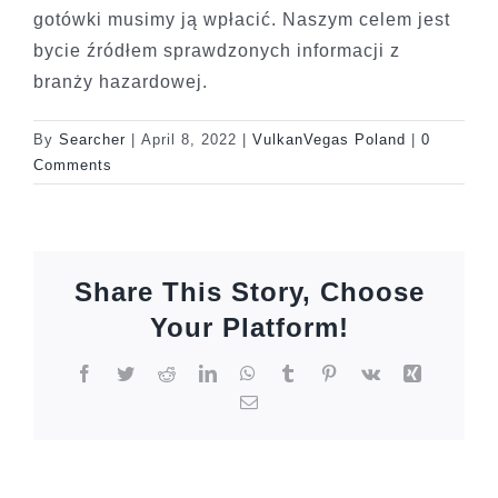
gotówki musimy ją wpłacić. Naszym celem jest
bycie źródłem sprawdzonych informacji z
branży hazardowej.
By
Searcher
|
April 8, 2022
|
VulkanVegas Poland
|
0
Comments
Share This Story, Choose
Your Platform!
Facebook
Twitter
Reddit
LinkedIn
WhatsApp
Tumblr
Pinterest
Vk
Xing
Email