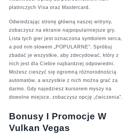
płatniczych Visa oraz Mastercard.
Odwiedzając stronę główną naszej witryny,
zobaczysz na ekranie najpopularniejsze gry.
Lista tych gier jest oznaczona symbolem serca,
a pod nim słowem „POPULARNE”. Spróbuj
zbadać je wszystkie, aby zdecydować, który z
nich jest dla Ciebie najbardziej odpowiedni.
Możesz cieszyć się ogromną różnorodnością
automatów, a wszystkie z nich można grać za
darmo. Gdy najedziesz kursorem myszy na
dowolne miejsce, zobaczysz opcję „ćwiczenia”.
Bonusy I Promocje W
Vulkan Vegas