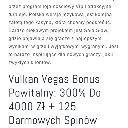
przez program lojalnościowy Vip i atrakcyjne
turnieje. Polska wersja językowa jest kolejną
zaletą tego kasyna, którą chcemy podkreślić.
Bardzo ciekawym projektem jest Sala Sław,
gdzie pojawiają się gracze z najlepszymi
wynikami w grze i wyjątkowymi wygranymi. Jest
to bardzo inspirujące dla nowych graczy, jak i
zwykłych klientów.
Vulkan Vegas Bonus
Powitalny: 300% Do
4000 Zł + 125
Darmowych Spinów