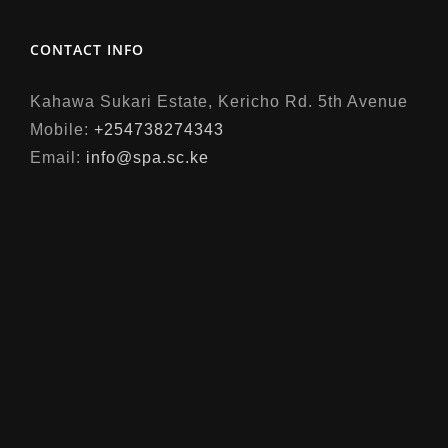
CONTACT INFO
Kahawa Sukari Estate, Kericho Rd. 5th Avenue
Mobile:
+254738274343
Email:
info@spa.sc.ke
situs judi slot online
https://qftg.tspu.edu.ru/wp-admin/panengg/
slot online terpercaya
https://gamejam.toulouselautrec.edu.pe/wp-inc
http://suporte.ipdj.gov.pt/-/flickshoot/judionline/
b88 terpercaya
ht
https://www.wastewarriors.org/wp-includes/pa
content/slot88gacor/
situs slot deposit pulsa
https://comihl.upnm.edu.my/panen138/
https://qftg.tspu.edu.ru/wp-admin/panengg/
Situs IDN Poker Online
https://blogsuperapp.kp.gov.pk/wp-includes/pa
https://gamejam.toulouselautrec.edu.pe/wp-inc
Judi Bola Online
https://wwwnew.northlandcollege.edu/wp-admin
https://www.wastewarriors.org/wp-includes/pa
rtp slot pragmaric
https://www.zimtreasury.gov.zw/wp-admin/slot6
https://pajak.fe.unram.ac.id/wp-content/slotgacorp
https://comihl.upnm.edu.my/panen138/
slot gacor gampang maxwin
https://torneosgobernacion.salta.gob.ar/wp-cont
https://diskominfo.selumakab.go.id/css/slot88/
htt