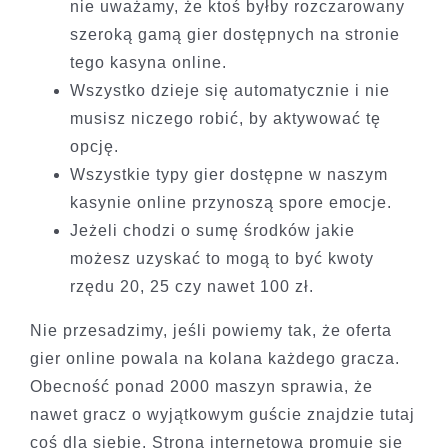
nie uważamy, że ktoś byłby rozczarowany
szeroką gamą gier dostępnych na stronie
tego kasyna online.
Wszystko dzieje się automatycznie i nie
musisz niczego robić, by aktywować tę
opcję.
Wszystkie typy gier dostępne w naszym
kasynie online przynoszą spore emocje.
Jeżeli chodzi o sumę środków jakie
możesz uzyskać to mogą to być kwoty
rzędu 20, 25 czy nawet 100 zł.
Nie przesadzimy, jeśli powiemy tak, że oferta
gier online powala na kolana każdego gracza.
Obecność ponad 2000 maszyn sprawia, że
nawet gracz o wyjątkowym guście znajdzie tutaj
coś dla siebie. Strona internetowa promuje się