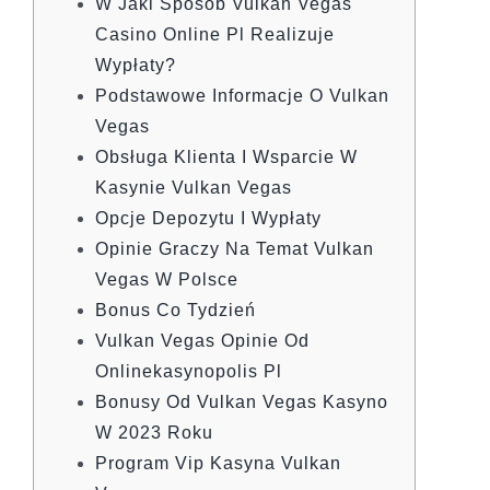
W Jaki Sposób Vulkan Vegas
Casino Online Pl Realizuje
Wypłaty?
Podstawowe Informacje O Vulkan
Vegas
Obsługa Klienta I Wsparcie W
Kasynie Vulkan Vegas
Opcje Depozytu I Wypłaty
Opinie Graczy Na Temat Vulkan
Vegas W Polsce
Bonus Co Tydzień
Vulkan Vegas Opinie Od
Onlinekasynopolis Pl
Bonusy Od Vulkan Vegas Kasyno
W 2023 Roku
Program Vip Kasyna Vulkan