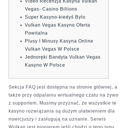
Video Recenzja Kasyna Vulkan
Vegas- Casino Billions
Super Kasyno-kiedyś Bylo
Vulkan Vegas Kasyno Oferta
Powitalna
Plusy I Minusy Kasyna Online
Vulkan Vegas W Polsce
Jednoręki Bandyta Vulkan Vegas
Kasyno W Polsce
Sekcja FAQ jest dostępna na stronie głównej, a
także przy odpalaniu wirtualnego czatu na żywo
z supportem. Musimy przyznać, że wszystkie te
kasyno rozwiązania są dużym ułatwieniem dla
nowicjuszy i zasługują na uznanie. Serwis
Wulkan jest pionierem jeśli chodzi o tego typu