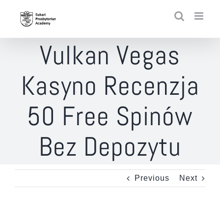
Skip
to
content
Vulkan Vegas
Kasyno Recenzja
50 Free Spinów
Bez Depozytu
Previous
Next