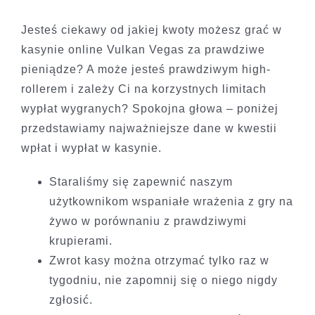
Jesteś ciekawy od jakiej kwoty możesz grać w
kasynie online Vulkan Vegas za prawdziwe
pieniądze? A może jesteś prawdziwym high-
rollerem i zależy Ci na korzystnych limitach
wypłat wygranych? Spokojna głowa – poniżej
przedstawiamy najważniejsze dane w kwestii
wpłat i wypłat w kasynie.
Staraliśmy się zapewnić naszym
użytkownikom wspaniałe wrażenia z gry na
żywo w porównaniu z prawdziwymi
krupierami.
Zwrot kasy można otrzymać tylko raz w
tygodniu, nie zapomnij się o niego nigdy
zgłosić.