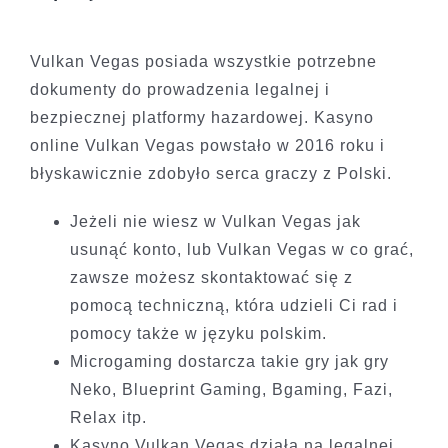
Vulkan Vegas posiada wszystkie potrzebne
dokumenty do prowadzenia legalnej i
bezpiecznej platformy hazardowej. Kasyno
online Vulkan Vegas powstało w 2016 roku i
błyskawicznie zdobyło serca graczy z Polski.
Jeżeli nie wiesz w Vulkan Vegas jak
usunąć konto, lub Vulkan Vegas w co grać,
zawsze możesz skontaktować się z
pomocą techniczną, która udzieli Ci rad i
pomocy także w języku polskim.
Microgaming dostarcza takie gry jak gry
Neko, Blueprint Gaming, Bgaming, Fazi,
Relax itp.
Kasyno Vulkan Vegas działa na legalnej