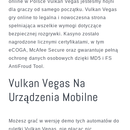
online w Polsce Vulkan Vegas jesteśmy hojni
dla graczy od samego początku. Vulkan Vegas
gry online to legalna i nowoczesna strona
spełniająca wszelkie wymogi dotyczące
bezpiecznej rozgrywki. Kasyno zostało
nagrodzone licznymi certyfikatami, w tym
eCOGA, McAfee Secure oraz gwarantuje pełną
ochronę danych osobowych dzięki MD5 i FS
AntiFroud Tool.
Vulkan Vegas Na
Urządzenia Mobilne
Możesz grać w wersję demo tych automatów do
ruletki Vulkan Vegas, nie płacąc nic.