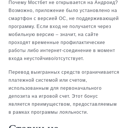
Почему Мостбет не открывается на Андроид?
Возможно, приложение было установлено на
смартфон с версией ОС, не поддерживающей
программу. Если вход не получается через
мобильную версию – значит, на сайте
проходят временные профилактические
работы либо интернет-соединение в момент
входа неустойчиво/отсутствует.
Перевод выигранных средств ограничивается
платежной системой или счетом,
использованным для первоначального
депозита на игровой счет. Этот бонус
является преимуществом, предоставляемым
в рамках программы лояльности.