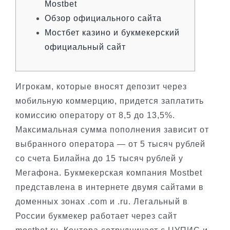
Mostbet
Обзор официального сайта
Мостбет казино и букмекерский
официальный сайт
Игрокам, которые вносят депозит через
мобильную коммерцию, придется заплатить
комиссию оператору от 8,5 до 13,5%.
Максимальная сумма пополнения зависит от
выбранного оператора — от 5 тысяч рублей
со счета Билайна до 15 тысяч рублей у
Мегафона. Букмекерская компания Mostbet
представлена в интернете двумя сайтами в
доменных зонах .com и .ru. Легальный в
России букмекер работает через сайт