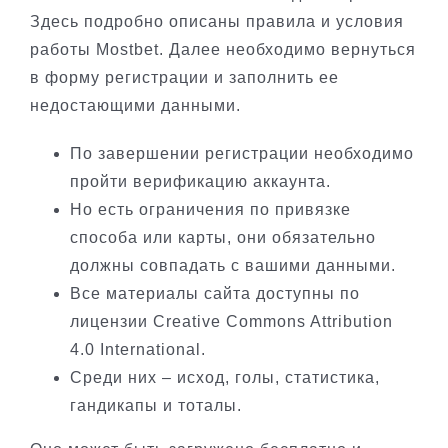
Здесь подробно описаны правила и условия
работы Mostbet. Далее необходимо вернуться
в форму регистрации и заполнить ее
недостающими данными.
По завершении регистрации необходимо
пройти верификацию аккаунта.
Но есть ограничения по привязке
способа или карты, они обязательно
должны совпадать с вашими данными.
Все материалы сайта доступны по
лицензии Creative Commons Attribution
4.0 International.
Среди них – исход, голы, статистика,
гандикапы и тоталы.