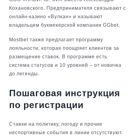
Кохановского. Предпринимателя связывают с
онлайн-казино «Вулкан» и называют
владельцем букмекерской компании GGbet.
Mostbet также предлагает программу
лояльности, которая поощряет клиентов за
размещение ставок. В программе есть
система статусов и 10 уровней – от новичка
до легенды.
Пошаговая инструкция
по регистрации
Ставки на политику, погоду и прочие
неспортивные события в линии отсутствуют.