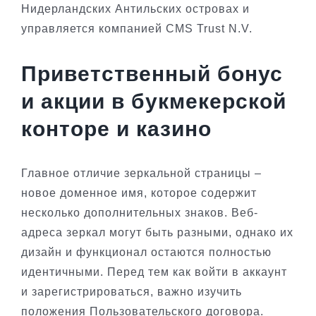
Нидерландских Антильских островах и
управляется компанией CMS Trust N.V.
Приветственный бонус
и акции в букмекерской
конторе и казино
Главное отличие зеркальной страницы –
новое доменное имя, которое содержит
несколько дополнительных знаков. Веб-
адреса зеркал могут быть разными, однако их
дизайн и функционал остаются полностью
идентичными. Перед тем как войти в аккаунт
и зарегистрироваться, важно изучить
положения Пользовательского договора.