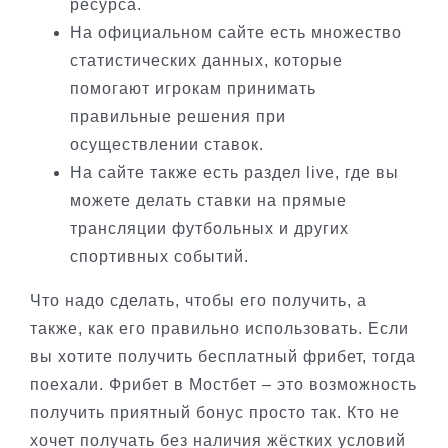
ресурса.
На официальном сайте есть множество
статистических данных, которые
помогают игрокам принимать
правильные решения при
осуществлении ставок.
На сайте также есть раздел live, где вы
можете делать ставки на прямые
трансляции футбольных и других
спортивных событий.
Что надо сделать, чтобы его получить, а
также, как его правильно использовать. Если
вы хотите получить бесплатный фрибет, тогда
поехали. Фрибет в Мостбет – это возможность
получить приятный бонус просто так. Кто не
хочет получать без наличия жёстких условий