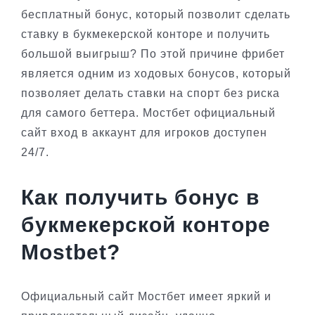
бесплатный бонус, который позволит сделать
ставку в букмекерской конторе и получить
большой выигрыш? По этой причине фрибет
является одним из ходовых бонусов, который
позволяет делать ставки на спорт без риска
для самого беттера. Мостбет официальный
сайт вход в аккаунт для игроков доступен
24/7.
Как получить бонус в
букмекерской конторе
Mostbet?
Официальный сайт Мостбет имеет яркий и