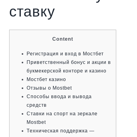
ставку
Content
Регистрация и вход в Мостбет
Приветственный бонус и акции в
букмекерской конторе и казино
Мостбет казино
Отзывы о Mostbet
Способы ввода и вывода
средств
Ставки на спорт на зеркале
Mostbet
Техническая поддержка —