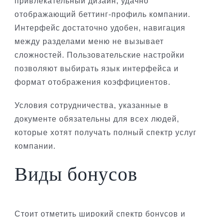
привлекательный дизайн, удачно
отображающий беттинг-профиль компании.
Интерфейс достаточно удобен, навигация
между разделами меню не вызывает
сложностей. Пользовательские настройки
позволяют выбирать язык интерфейса и
формат отображения коэффициентов.
Условия сотрудничества, указанные в
документе обязательны для всех людей,
которые хотят получать полный спектр услуг
компании.
Виды бонусов
Стоит отметить широкий спектр бонусов и