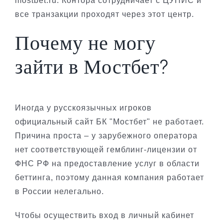
mostbet.ru. Контора сотрудничает с ЦУПИС и
все транзакции проходят через этот центр.
Почему не могу
зайти в Мостбет?
Иногда у русскоязычных игроков
официальный сайт БК "Мостбет" не работает.
Причина проста – у зарубежного оператора
нет соответствующей гемблинг-лицензии от
ФНС РФ на предоставление услуг в области
беттинга, поэтому данная компания работает
в России нелегально.
Чтобы осуществить вход в личный кабинет