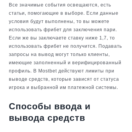
Все значимые события освещаются, есть
статьи, помогающие в выборе. Если данные
условия будут выполнены, то вы можете
использовать фрибет для заключения пари.
Если же вы заключаете ставку ниже 1,7, то
использовать фрибет не получится. Подавать
запросы на вывод могут только клиенты,
имеющие заполненный и верифицированный
профиль. В Mostbet действуют лимиты при
выводе средств, которые зависят от статуса
игрока и выбранной им платежной системы.
Способы ввода и
вывода средств