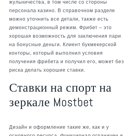
жульничества, в том числе со стороны
персонала казино. В справочном разделе
можно уточнить все детали, также есть
демонстрационный режим. Фрибет – это
хорошая возможность для заключения пари
на бонусные деньги. Клиент букмекерской
конторы, который выполнил условия
получения фрибета и получил его, может без
риска делать хорошие ставки.
Ставки на спорт на
зеркале Mostbet
Дизайн и оформление такие же, как и у
основного ресурса, функционал ограничен и