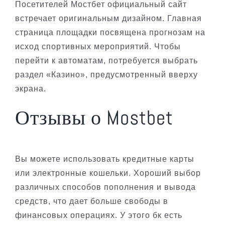
Посетителей Мостбет официальный сайт
встречает оригинальным дизайном. Главная
страница площадки посвящена прогнозам на
исход спортивных мероприятий. Чтобы
перейти к автоматам, потребуется выбрать
раздел «Казино», предусмотренный вверху
экрана.
Отзывы о Mostbet
Вы можете использовать кредитные карты
или электронные кошельки. Хороший выбор
различных способов пополнения и вывода
средств, что дает больше свободы в
финансовых операциях. У этого бк есть