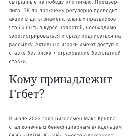
сыгранные на победу или ничью, Премьер-
лига. БК по-прежнему регулярно проводит
акции в даты знаменательных праздников,
чтобы быть в курсе новостей, необходимо
зарегистрироваться и сразу подписаться на
рассылку. Активные игроки имеют доступ к
ставке без риска + страхование бесплатной
ставки.
Кому принадлежит
Ггбет?
В июле 2022 года бизнесмен Макс Криппа
стал конечным бенефициарным владельцем
ООО «НАВИ. Ю. ЭЙ» вместо Александра