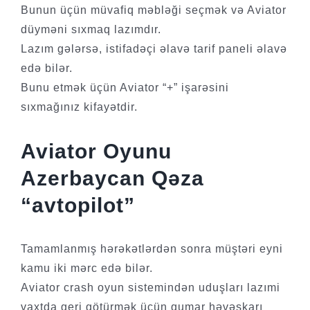
Bunun üçün müvafiq məbləği seçmək və Aviator
düyməni sıxmaq lazımdır.
Lazım gələrsə, istifadəçi əlavə tarif paneli əlavə
edə bilər.
Bunu etmək üçün Aviator “+” işarəsini
sıxmağınız kifayətdir.
Aviator Oyunu
Azerbaycan Qəza
“avtopilot”
Tamamlanmış hərəkətlərdən sonra müştəri eyni
kamu iki mərc edə bilər.
Aviator crash oyun sistemindən uduşları lazımi
vaxtda geri götürmək üçün qumar həvəskarı