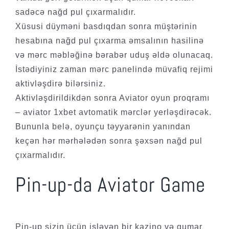
sadəcə nağd pul çıxarmalıdır.
Xüsusi düyməni basdıqdan sonra müştərinin
hesabına nağd pul çıxarma əmsalının hasilinə
və mərc məbləğinə bərabər uduş əldə olunacaq.
İstədiyiniz zaman mərc panelində müvafiq rejimi
aktivləşdirə bilərsiniz.
Aktivləşdirildikdən sonra Aviator oyun proqramı
– aviator 1xbet avtomatik mərclər yerləşdirəcək.
Bununla belə, oyunçu təyyarənin yanından
keçən hər mərhələdən sonra şəxsən nağd pul
çıxarmalıdır.
Pin-up-da Aviator Game
Pin-up sizin üçün işləyən bir kazino və qumar