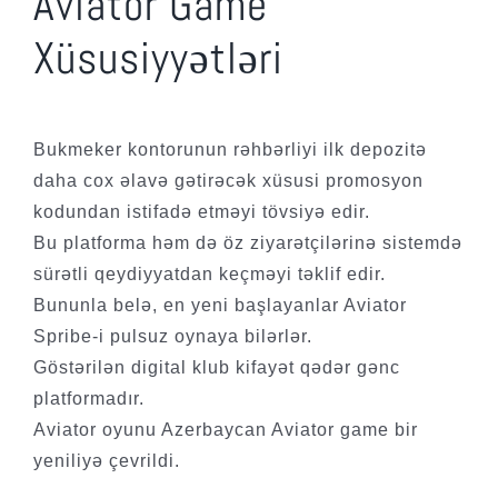
Aviator Game
Xüsusiyyətləri
Bukmeker kontorunun rəhbərliyi ilk depozitə
daha cox əlavə gətirəcək xüsusi promosyon
kodundan istifadə etməyi tövsiyə edir.
Bu platforma həm də öz ziyarətçilərinə sistemdə
sürətli qeydiyyatdan keçməyi təklif edir.
Bununla belə, en yeni başlayanlar Aviator
Spribe-i pulsuz oynaya bilərlər.
Göstərilən digital klub kifayət qədər gənc
platformadır.
Aviator oyunu Azerbaycan Aviator game bir
yeniliyə çevrildi.