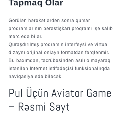
Tapmaq Olar
Görülən hərəkətlərdən sonra qumar
proqramlarının pərəstişkarı proqramı işə salıb
mərc edə bilər.
Quraşdırılmış proqramın interfeysi və virtual
dizaynı orijinal onlayn formatdan fərqlənmir.
Bu baxımdan, təcrübəsindən asılı olmayaraq
istənilən İnternet istifadəçisi funksionallıqda
naviqasiya edə biləcək.
Pul Üçün Aviator Game
– Rəsmi Sayt