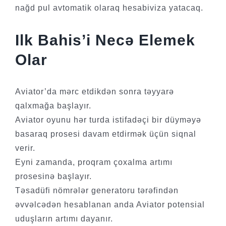
nağd pul avtomatik olaraq hesabiviza yatacaq.
Ilk Bahis’i Necə Elemek
Olar
Aviator’da mərc etdikdən sonra təyyarə
qalxmağa başlayır.
Aviator oyunu hər turda istifadəçi bir düyməyə
basaraq prosesi davam etdirmək üçün siqnal
verir.
Eyni zamanda, proqram çoxalma artımı
prosesinə başlayır.
Təsadüfi nömrələr generatoru tərəfindən
əvvəlcədən hesablanan anda Aviator potensial
uduşların artımı dayanır.