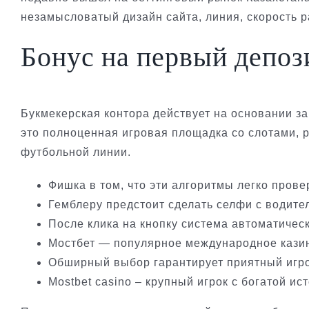
незамысловатый дизайн сайта, линия, скорость р
Бонус на первый депоз
Букмекерская контора действует на основании з
это полноценная игровая площадка со слотами,
футбольной линии.
Фишка в том, что эти алгоритмы легко прове
Гемблеру предстоит сделать селфи с водител
После клика на кнопку система автоматичес
Мостбет — популярное международное казино
Обширный выбор гарантирует приятный игро
Mostbet casino – крупный игрок с богатой ис