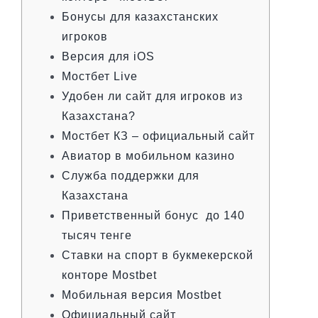
Бонусы для казахстанских
игроков
Версия для iOS
Мостбет Live
Удобен ли сайт для игроков из
Казахстана?
Мостбет КЗ – официальный сайт
Авиатор в мобильном казино
Служба поддержки для
Казахстана
Приветственный бонус до 140
тысяч тенге
Ставки на спорт в букмекерской
конторе Mostbet
Мобильная версия Mostbet
Официальный сайт