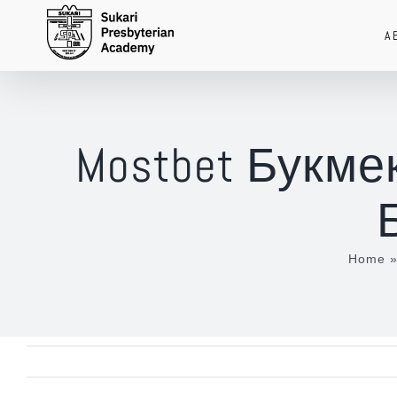
Skip
A
to
content
Mostbet Букме
Home