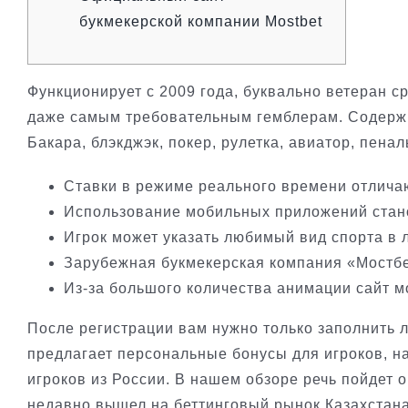
букмекерской компании Mostbet
Функционирует с 2009 года, буквально ветеран с
даже самым требовательным гемблерам. Содержит
Бакара, блэкджэк, покер, рулетка, авиатор, пенал
Ставки в режиме реального времени отлича
Использование мобильных приложений стано
Игрок может указать любимый вид спорта в 
Зарубежная букмекерская компания «Мостбе
Из-за большого количества анимации сайт м
После регистрации вам нужно только заполнить 
предлагает персональные бонусы для игроков, н
игроков из России. В нашем обзоре речь пойдет 
недавно вышел на беттинговый рынок Казахстана,