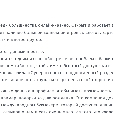
реди большинства онлайн-казино. Открыт и работает
 наличие большой коллекции игровых слотов, карточ
ьти и многое другое.
ются динамичностью.
вится одним из способов решения проблем с блокир
личном кабинете, чтобы иметь быстрый доступ к матч
т» включила «Суперэкспресс» в одноименный раздел
ожет медленно загружаться при невысокой скорости 
личные данные в профиле, чтобы иметь возможность п
апример, подарки ко дню рождения. Эта компания дей
о международном букмекере, который доступен для иг
 отзывов о нем в сети очень мало. Из того, что удал