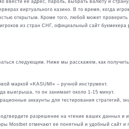
 ввести ее адрес, пароль, выбрать валюту и страну. 
рверах виртуального казино. В то время, когда игро
стью открытым. Кроме того, любой может проверить 
 игроков из стран СНГ, официальный сайт букмекера 
ваться следующим. Ниже мы расскажем, как получить 
овой маркой «KASUMI» – ручной инструмент.
а выигрыша, то он занимает около 1-15 минут.
ационные аккаунты для тестирования стратегий, зн
подтвердите разрешение на чтение ваших данных и и
оры Mostbet отмечают ее понятный и удобный сайт и