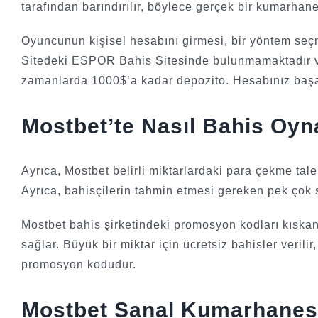
tarafından barındırılır, böylece gerçek bir kumarhane
Oyuncunun kişisel hesabını girmesi, bir yöntem seç
Sitedeki ESPOR Bahis Sitesinde bulunmamaktadır ve e
zamanlarda 1000$’a kadar depozito. Hesabınız başar
Mostbet’te Nasıl Bahis Oyn
Ayrıca, Mostbet belirli miktarlardaki para çekme tale
Ayrıca, bahisçilerin tahmin etmesi gereken pek çok s
Mostbet bahis şirketindeki promosyon kodları kıskanı
sağlar. Büyük bir miktar için ücretsiz bahisler verili
promosyon kodudur.
Mostbet Sanal Kumarhanes