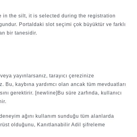
n the silt, it is selected during the registration
undur. Portaldaki slot seçimi çok büyüktür ve farklı
n bir tanesidir.
veya yayınlarsanız, tarayıcı çerezinize
niz. Bu, kaybına yardımcı olan ancak tüm mevduatları
ını gerektirir. [newline]Bu süre zarfında, kullanıcı
ir.
 deneyim ağını kullanım sunduğu tüm alanlarda
rüst olduğunu, Kanıtlanabilir Adil şifreleme