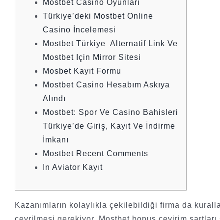
Mostbet Casino Oyunları
Türkiye’deki Mostbet Online
Casino İncelemesi
Mostbet Türkiye ️ Alternatif Link Ve
Mostbet Için Mirror Sitesi
Mosbet Kayıt Formu
Mostbet Casino Hesabım Askıya
Alındı
Mostbet: Spor Ve Casino Bahisleri
Türkiye’de Giriş, Kayıt Ve İndirme
İmkanı
Mostbet Recent Comments
In Aviator Kayıt
Kazanımların kolaylıkla çekilebildiği firma da kurall
çevrilmesi gerekiyor. Mostbet bonus çevirim şartlar