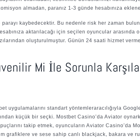
r komisyon almadan, paranız 1-3 günde hesabınıza eklene
parayı kaybedecektir. Bu nedenle risk her zaman bulun
esabınıza aktarılacağı için seçilen oyuncular arasında 
zılarından oluşturulmuştur. Günün 24 saati hizmet verme
nilir Mi İle Sorunla Karşıla
stbet uygulamalarını standart yöntemleraracılığıyla Goog
arından küçük bir seçki. Mostbet Casino’da Aviator oynark
ipuçlarını takip etmek, oyuncuların Aviator Casino’da Mo
 grafiklere ve sese sahip canlı blackjack, bakara ve rul