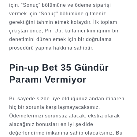
için, “Sonuç” bölümüne ve ödeme siparişi
vermek için “Sonuç” bölümüne gitmeniz
gerektiğini tahmin etmek kolaydır. İlk toplam
çıkıştan önce, Pin Up, kullanıcı kimliğinin bir
denetimini düzenlemek için bir doğrulama
prosedürü yapma hakkına sahiptir.
Pin-up Bet 35 Gündür
Paramı Vermiyor
Bu sayede sizde üye olduğunuz andan itibaren
hiç bir sorunla karşılaşmayacaksınız.
Ödemelerinizi sorunsuz alacak, ekstra olarak
alacağınız bonusları en iyi şekilde
değerlendirme imkanına sahip olacaksınız. Bu