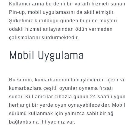
Kullanıcılarına bu denli bir yararlı hizmeti sunan
Pin-up, mobil uygulamasını da aktif etmiştir.
Şirketimiz kurulduğu günden bugüne müşteri
odaklı hizmet anlayışından ödün vermeden
çalışmalarını sürdürmektedir.
Mobil Uygulama
Bu sürüm, kumarhanenin tüm işlevlerini içerir ve
kumarbazlara çeşitli oyunlar oynama fırsatı
sunar. Kullanıcılar cihazla günün 24 saati uygun
herhangi bir yerde oyun oynayabilecekler. Mobil
sürümü kullanmak için yalnızca sabit bir ağ
bağlantısına ihtiyacınız var.