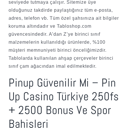
seviyede tutmaya çalışır. Sitemize üye
olduğunuz takdirde paylaştığınız tüm e-posta,
adres, telefon vb. Tüm özel şahsınıza ait bilgiler
koruma altındadır ve Tabloshop.com
güvencesindedir. A’dan Z’ye birinci sınıf
malzemelerin kullanıldığı ürünlerde, %100
müşteri memnuniyeti birinci önceliğimizdir.
Tablolarda kullanılan ahşap çerçeveler birinci
sınıf çam ağacından imal edilmektedir.
Pinup Güvenilir Mi – Pin
Up Casino Türkiye 250fs
+ 2500 Bonus Ve Spor
Bahisleri