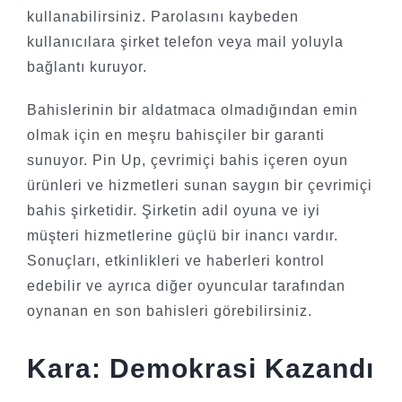
kullanabilirsiniz. Parolasını kaybeden
kullanıcılara şirket telefon veya mail yoluyla
bağlantı kuruyor.
Bahislerinin bir aldatmaca olmadığından emin
olmak için en meşru bahisçiler bir garanti
sunuyor. Pin Up, çevrimiçi bahis içeren oyun
ürünleri ve hizmetleri sunan saygın bir çevrimiçi
bahis şirketidir. Şirketin adil oyuna ve iyi
müşteri hizmetlerine güçlü bir inancı vardır.
Sonuçları, etkinlikleri ve haberleri kontrol
edebilir ve ayrıca diğer oyuncular tarafından
oynanan en son bahisleri görebilirsiniz.
Kara: Demokrasi Kazandı