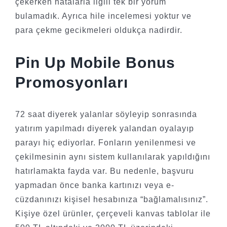
çekerken hatalarla ilgili tek bir yorum
bulamadık. Ayrıca hile incelemesi yoktur ve
para çekme gecikmeleri oldukça nadirdir.
Pin Up Mobile Bonus
Promosyonları
72 saat diyerek yalanlar söyleyip sonrasında
yatırım yapılmadı diyerek yalandan oyalayıp
parayı hiç ediyorlar. Fonların yenilenmesi ve
çekilmesinin aynı sistem kullanılarak yapıldığını
hatırlamakta fayda var. Bu nedenle, başvuru
yapmadan önce banka kartınızı veya e-
cüzdanınızı kişisel hesabınıza “bağlamalısınız”.
Kişiye özel ürünler, çerçeveli kanvas tablolar ile