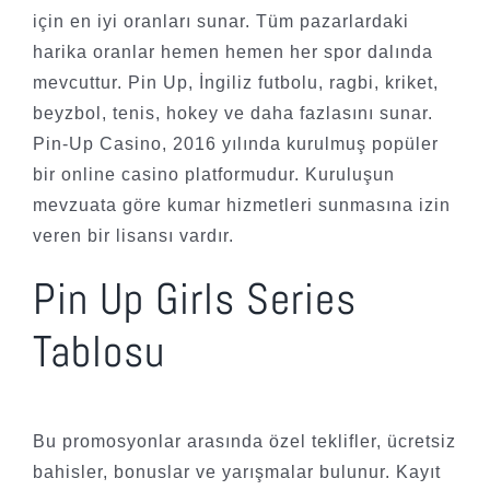
için en iyi oranları sunar. Tüm pazarlardaki
harika oranlar hemen hemen her spor dalında
mevcuttur. Pin Up, İngiliz futbolu, ragbi, kriket,
beyzbol, tenis, hokey ve daha fazlasını sunar.
Pin-Up Casino, 2016 yılında kurulmuş popüler
bir online casino platformudur. Kuruluşun
mevzuata göre kumar hizmetleri sunmasına izin
veren bir lisansı vardır.
Pin Up Girls Series
Tablosu
Bu promosyonlar arasında özel teklifler, ücretsiz
bahisler, bonuslar ve yarışmalar bulunur. Kayıt