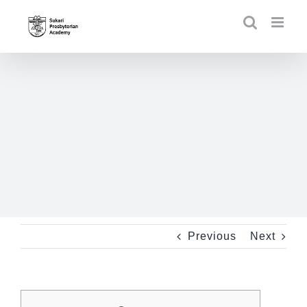
Skip
to
content
Previous
Next