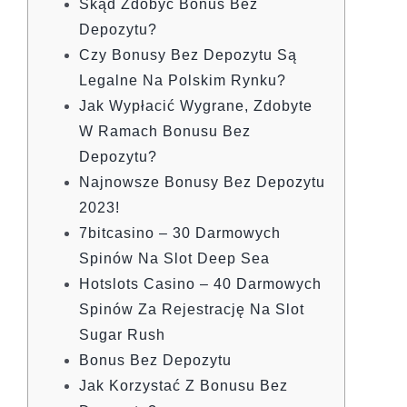
Skąd Zdobyć Bonus Bez
Depozytu?
Czy Bonusy Bez Depozytu Są
Legalne Na Polskim Rynku?
Jak Wypłacić Wygrane, Zdobyte
W Ramach Bonusu Bez
Depozytu?
Najnowsze Bonusy Bez Depozytu
2023!
7bitcasino – 30 Darmowych
Spinów Na Slot Deep Sea
Hotslots Casino – 40 Darmowych
Spinów Za Rejestrację Na Slot
Sugar Rush
Bonus Bez Depozytu
Jak Korzystać Z Bonusu Bez