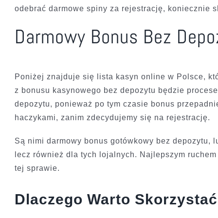
odebrać darmowe spiny za rejestrację, koniecznie s
Darmowy Bonus Bez Depo
Poniżej znajduje się lista kasyn online w Polsce, 
z bonusu kasynowego bez depozytu będzie procesem 
depozytu, ponieważ po tym czasie bonus przepadnie.
haczykami, zanim zdecydujemy się na rejestrację.
Są nimi darmowy bonus gotówkowy bez depozytu, lub
lecz również dla tych lojalnych. Najlepszym ruche
tej sprawie.
Dlaczego Warto Skorzysta