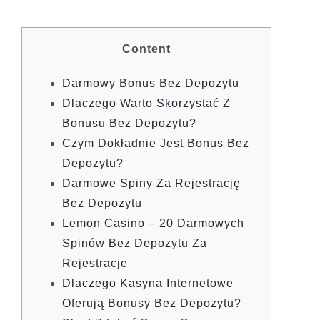
Content
Darmowy Bonus Bez Depozytu
Dlaczego Warto Skorzystać Z
Bonusu Bez Depozytu?
Czym Dokładnie Jest Bonus Bez
Depozytu?
Darmowe Spiny Za Rejestrację
Bez Depozytu
Lemon Casino – 20 Darmowych
Spinów Bez Depozytu Za
Rejestracje
Dlaczego Kasyna Internetowe
Oferują Bonusy Bez Depozytu?