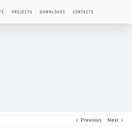
FE
PROJECTS
DOWNLOADS
CONTACTS
Previous
Next